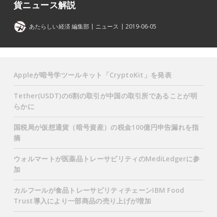
貨ニュース解説
あたらしい経済 編集部
ニュース
2019-06-05
Appleが暗号学ツールキット「CryptoKit」を発表
Tether(USDT)の6割の取引が中国の取引所であることが明
らかに
国税局が仮想通貨（暗号資産）の税金100億円申告漏れを指
摘
ウォルマートが医薬品トレーサビリティのMediLedgerに参
加
カルフールが食品トレーサビリティチェーンIBM Food
Trust導入により一部商品の売り上げが増加