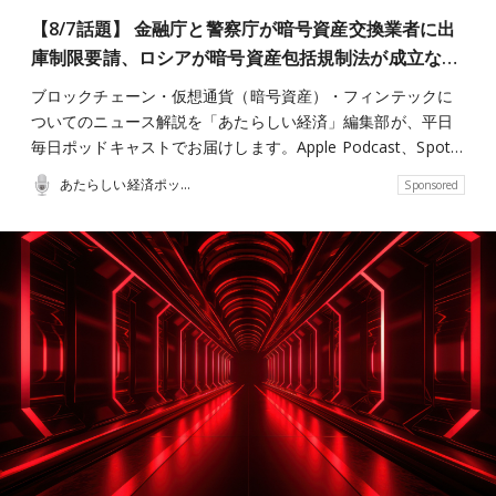
【8/7話題】 金融庁と警察庁が暗号資産交換業者に出
庫制限要請、ロシアが暗号資産包括規制法が成立な…
ブロックチェーン・仮想通貨（暗号資産）・フィンテックに
ついてのニュース解説を「あたらしい経済」編集部が、平日
毎日ポッドキャストでお届けします。Apple Podcast、Spot…
あたらしい経済ポッドキャスト
Sponsored