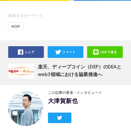
関連するキーワード
#DEP
シェア
ツイート
LINEで送る
楽天、ディープコイン（DEP）のDEAと
web3領域における協業推進へ
この記事の著者・インタビューイ
大津賀新也