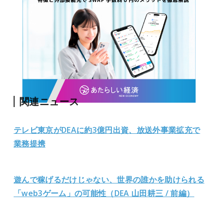
関連ニュース
テレビ東京がDEAに約3億円出資、放送外事業拡充で
業務提携
遊んで稼げるだけじゃない、世界の誰かを助けられる
「web3ゲーム」の可能性（DEA 山田耕三 / 前編）