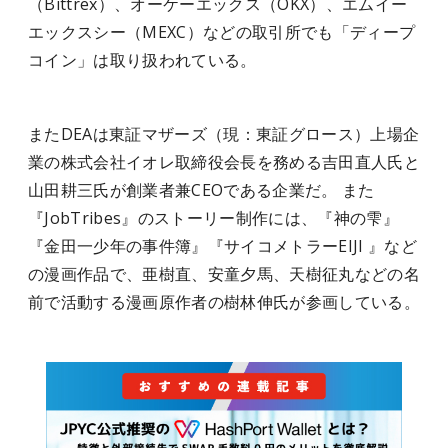
（Bittrex）、オーケーエックス（OKX）、エムイー
エックスシー（MEXC）などの取引所でも「ディープ
コイン」は取り扱われている。
またDEAは東証マザーズ（現：東証グロース）上場企
業の株式会社イオレ取締役会長を務める吉田直人氏と
山田耕三氏が創業者兼CEOである企業だ。 また
『JobTribes』のストーリー制作には、『神の雫』
『金田一少年の事件簿』『サイコメトラーEIJI 』など
の漫画作品で、亜樹直、安童夕馬、天樹征丸などの名
前で活動する漫画原作者の樹林伸氏が参画している。