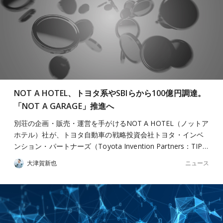
NOT A HOTEL、トヨタ系やSBIらから100億円調達。
「NOT A GARAGE」推進へ
別荘の企画・販売・運営を手がけるNOT A HOTEL（ノットア
ホテル）社が、トヨタ自動車の戦略投資会社トヨタ・インベ
ンション・パートナーズ（Toyota Invention Partners：TIP…
ニュース
大津賀新也