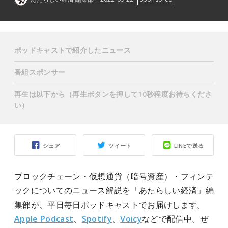
ポッドキャストで紹介したニュース
番組スポンサー
再生は以下から（再生ボタンを押して10秒程度お待ちくださ
い）
シェア
ツイート
LINEで送る
ブロックチェーン・仮想通貨（暗号資産）・フィンテ
ックについてのニュース解説を「あたらしい経済」編
集部が、平日毎日ポッドキャストでお届けします。
Apple Podcast
、
Spotify
、
Voicy
などで配信中。ぜ