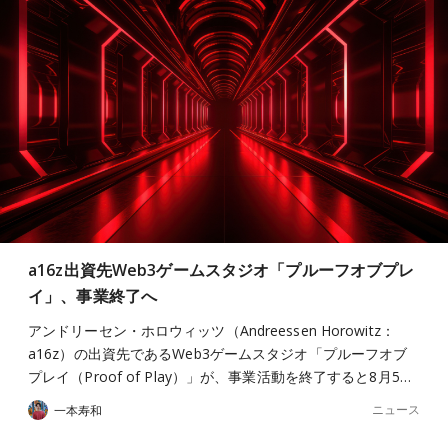
a16z出資先Web3ゲームスタジオ「プルーフオブプレ
イ」、事業終了へ
アンドリーセン・ホロウィッツ（Andreessen Horowitz：
a16z）の出資先であるWeb3ゲームスタジオ「プルーフオブ
プレイ（Proof of Play）」が、事業活動を終了すると8月5…
ニュース
一本寿和