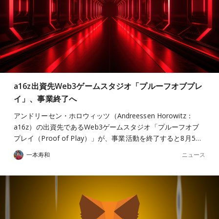
a16z出資先Web3ゲームスタジオ「プルーフオブプレ
イ」、事業終了へ
アンドリーセン・ホロウィッツ（Andreessen Horowitz：
a16z）の出資先であるWeb3ゲームスタジオ「プルーフオブ
プレイ（Proof of Play）」が、事業活動を終了すると8月5…
ニュース
一本寿和