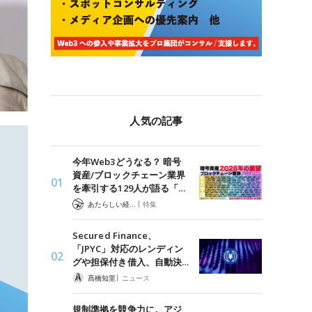
人気の記事
今年Web3どうなる？ 暗号
資産/ブロックチェーン業界
を牽引する129人が語る「…
|
あたらしい経済 編集部
特集
Secured Finance、
「JPYC」対応のレンディン
グや担保付き借入、自動決…
|
髙橋知里
ニュース
規制準拠を競争力に。アジ