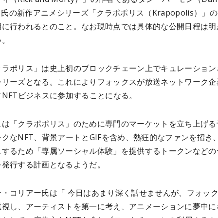
n）氏の新作アニメシリーズ「クラポポリス（Krapopolis）」
期に行われるとのこと。なお現時点では具体的な公開日程は明
い。
ララポリス」は史上初のブロックチェーン上でキュレーション
シリーズとなる。これによりフォックスが放送ネットワーク企
てNFTビジネスに参加することになる。
スは「クラポポリス」のために専門のマーケットを立ち上げる
クなNFT、背景アートとGIFを含め、熱狂的なファンを招き
スするため「専属ソーシャル体験」を提供するトークンなどの
を発行する計画となるようだ。
ー・コリアー氏は「 今日はあまり深く話せませんが、フォッ
重視し、アーティストを第一に考え、アニメーションに夢中に