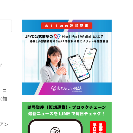
ィ
・コ
（知
アン