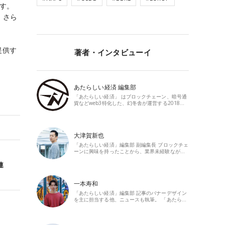
ます。
。さら
提供す
著者・インタビューイ
あたらしい経済 編集部
「あたらしい経済」 はブロックチェーン、暗号通
貨などweb3特化した、幻冬舎が運営する2018…
大津賀新也
「あたらしい経済」編集部 副編集長 ブロックチェ
ーンに興味を持ったことから、業界未経験なが…
連
一本寿和
「あたらしい経済」編集部 記事のバナーデザイン
を主に担当する他、ニュースも執筆。 「あたら…