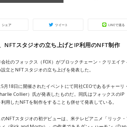
シェア
ツイート
LINEで送る
X、NFTスタジオの立ち上げとIP利用のNFT制作
作会社のフォックス（FOX）がブロックチェーン・クリエイテ
の設立とNFTスタジオの立ち上げを発表した。
5月18日に開催されたイベントにて同社CEOであるチャーリ
arlie Collier）氏が発表したものだ。同氏はフォックスのIP
を利用したNFTを制作をすることも併せて発表している。
スのNFTスタジオの初デビューは、米テレビアニメ「リック・
ィ（Rick and Morty）」の作者であるダン・ハーモン（Dan