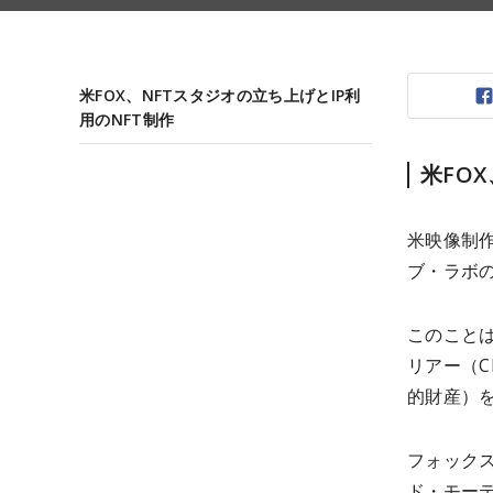
米FOX、NFTスタジオの立ち上げとIP利
用のNFT制作
米FO
米映像制
ブ・ラボ
このことは
リアー（Ch
的財産）
フォック
ド・モーテ