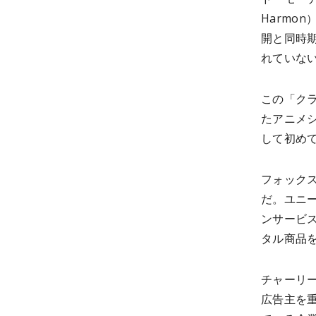
Harmo
開と同時
れていな
この「ク
たアニメ
して初め
フォック
だ。ユニー
ンサービ
タル商品
チャーリ
広告主を