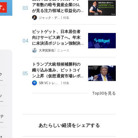
ア有数の暗号資産企業OSL
が見る注力領域と収益化の…
|
ジャック・デロン（Jack Derong）
特集
ビットゲット、日本居住者
向けサービス終了へ。年末
に未決済ポジション強制決…
|
大津賀新也
ニュース
トランプ大統領候補勝利の
織り込み進み、ビットコイ
ン上昇（仮想通貨市場レポ…
|
SBI VCトレード
特集
Top30を見る
あたらしい経済をシェアする