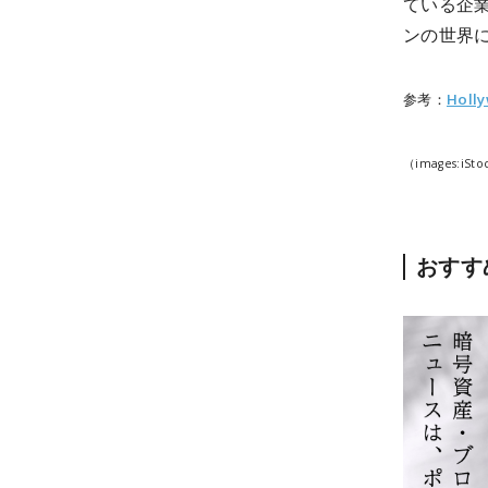
ている企
ンの世界
参考：
Holl
（images:iSto
おすす