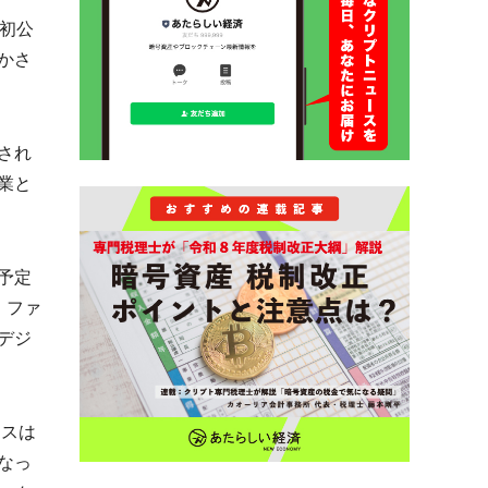
の初公
かさ
され
業と
予定
、ファ
デジ
クスは
なっ