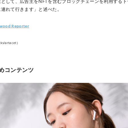
業として、広告主をNFTを含むブロックチェーンを利用するト
に連れて行きます」と述べた。
ywood Reporter
cks/artacet）
めコンテンツ