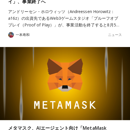
イ」、事業終了へ
アンドリーセン・ホロウィッツ（Andreessen Horowitz：
a16z）の出資先であるWeb3ゲームスタジオ「プルーフオブ
プレイ（Proof of Play）」が、事業活動を終了すると8月5…
ニュース
一本寿和
メタマスク、AIエージェント向け「MetaMask