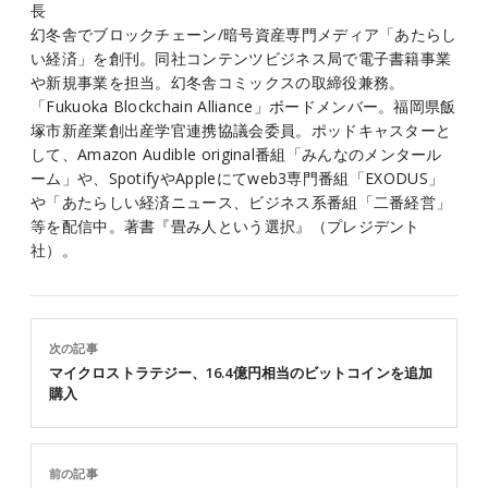
長
幻冬舎でブロックチェーン/暗号資産専門メディア「あたらし
い経済」を創刊。同社コンテンツビジネス局で電子書籍事業
や新規事業を担当。幻冬舎コミックスの取締役兼務。
「Fukuoka Blockchain Alliance」ボードメンバー。福岡県飯
塚市新産業創出産学官連携協議会委員。ポッドキャスターと
して、Amazon Audible original番組「みんなのメンタール
ーム」や、SpotifyやAppleにてweb3専門番組「EXODUS」
や「あたらしい経済ニュース、ビジネス系番組「二番経営」
等を配信中。著書『畳み人という選択』（プレジデント
社）。
次の記事
マイクロストラテジー、16.4億円相当のビットコインを追加
購入
前の記事