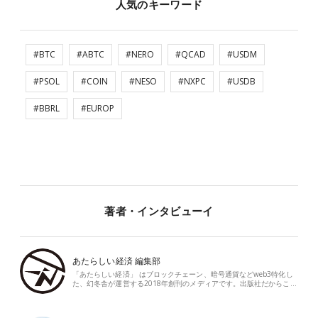
人気のキーワード
#BTC
#ABTC
#NERO
#QCAD
#USDM
#PSOL
#COIN
#NESO
#NXPC
#USDB
#BBRL
#EUROP
著者・インタビューイ
あたらしい経済 編集部
「あたらしい経済」 はブロックチェーン、暗号通貨などweb3特化し
た、幻冬舎が運営する2018年創刊のメディアです。出版社だからこ…