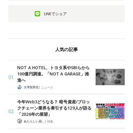
LINEでシェア
人気の記事
NOT A HOTEL、トヨタ系やSBIらから
100億円調達。「NOT A GARAGE」推
進へ
|
大津賀新也
ニュース
今年Web3どうなる？ 暗号資産/ブロッ
クチェーン業界を牽引する129人が語る
「2026年の展望」
|
あたらしい経済 編集部
特集