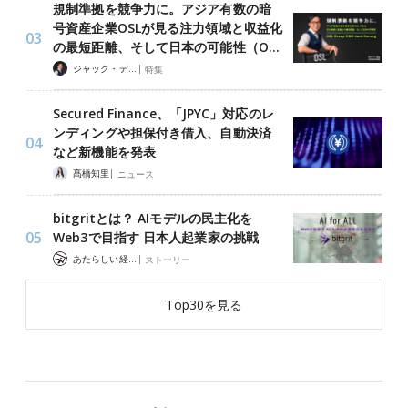
規制準拠を競争力に。アジア有数の暗
号資産企業OSLが見る注力領域と収益化
の最短距離、そして日本の可能性（O…
|
ジャック・デロン（Jack Derong）
特集
Secured Finance、「JPYC」対応のレ
ンディングや担保付き借入、自動決済
など新機能を発表
|
髙橋知里
ニュース
bitgritとは？ AIモデルの民主化を
Web3で目指す 日本人起業家の挑戦
|
あたらしい経済 編集部
ストーリー
Top30を見る