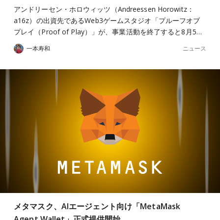
アンドリーセン・ホロウィッツ（Andreessen Horowitz：
a16z）の出資先であるWeb3ゲームスタジオ「プルーフオブ
プレイ（Proof of Play）」が、事業活動を終了すると8月5…
ニュース
一本寿和
メタマスク、AIエージェント向け「MetaMask
Agent Wallet」正式提供開始