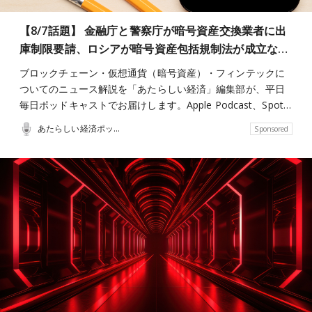
【8/7話題】 金融庁と警察庁が暗号資産交換業者に出
庫制限要請、ロシアが暗号資産包括規制法が成立な…
ブロックチェーン・仮想通貨（暗号資産）・フィンテックに
ついてのニュース解説を「あたらしい経済」編集部が、平日
毎日ポッドキャストでお届けします。Apple Podcast、Spot…
あたらしい経済ポッドキャスト
Sponsored