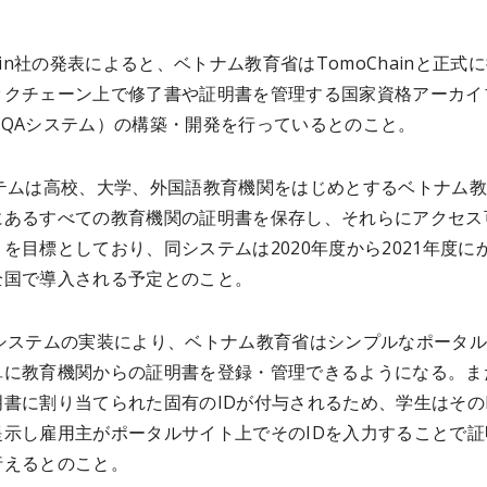
hain社の発表によると、ベトナム教育省はTomoChainと正式
ックチェーン上で修了書や証明書を管理する国家資格アーカイ
NQAシステム）の構築・開発を行っているとのこと。
ステムは高校、大学、外国語教育機関をはじめとするベトナム
にあるすべての教育機関の証明書を保存し、それらにアクセス
を目標としており、同システムは2020年度から2021年度に
全国で導入される予定とのこと。
Aシステムの実装により、ベトナム教育省はシンプルなポータ
単に教育機関からの証明書を登録・管理できるようになる。ま
書に割り当てられた固有のIDが付与されるため、学生はその
提示し雇用主がポータルサイト上でそのIDを入力することで証
行えるとのこと。