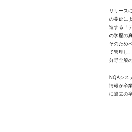
リリース
の蔓延に
造する「
の学歴の
そのため
て管理し
分野全般
NQAシス
情報が卒業
に過去の