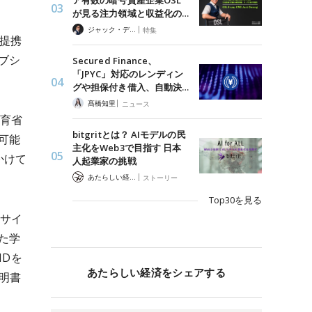
ア有数の暗号資産企業OSL
が見る注力領域と収益化の…
|
ジャック・デロン（Jack Derong）
特集
に提携
ブシ
Secured Finance、
「JPYC」対応のレンディン
グや担保付き借入、自動決…
|
髙橋知里
ニュース
教育省
bitgritとは？ AIモデルの民
可能
主化をWeb3で目指す 日本
かけて
人起業家の挑戦
|
あたらしい経済 編集部
ストーリー
Top30を見る
ルサイ
た学
IDを
あたらしい経済をシェアする
明書