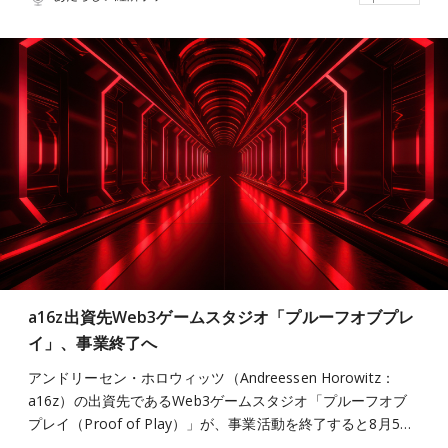
a16z出資先Web3ゲームスタジオ「プルーフオブプレ
イ」、事業終了へ
アンドリーセン・ホロウィッツ（Andreessen Horowitz：
a16z）の出資先であるWeb3ゲームスタジオ「プルーフオブ
プレイ（Proof of Play）」が、事業活動を終了すると8月5…