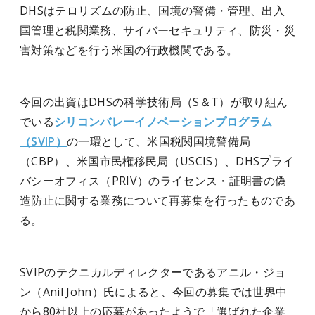
DHSはテロリズムの防止、国境の警備・管理、出入
国管理と税関業務、サイバーセキュリティ、防災・災
害対策などを行う米国の行政機関である。
今回の出資はDHSの科学技術局（S＆T）が取り組ん
でいる
シリコンバレーイノベーションプログラム
（SVIP）
の一環として、米国税関国境警備局
（CBP）、米国市民権移民局（USCIS）、DHSプライ
バシーオフィス（PRIV）のライセンス・証明書の偽
造防止に関する業務について再募集を行ったものであ
る。
SVIPのテクニカルディレクターであるアニル・ジョ
ン（Anil John）氏によると、今回の募集では世界中
から80社以上の応募があったようで「選ばれた企業