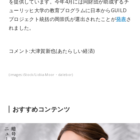
を提供しています。今年4月には同財団が助成するチ
ューリッヒ大学の教育プログラムに日本からGUILD
プロジェクト統括の岡崇氏が選出されたことが
発表
さ
れました。
コメント:大津賀新也(あたらしい経済)
(images:iStock/Lidiia-Moor・dalebor)
おすすめコンテンツ