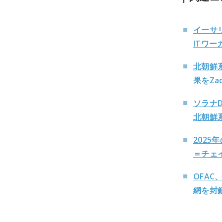
イーサ
ITワー
北朝鮮
果をZa
ソラナD
北朝鮮
202
＝チェ
OFA
網を封