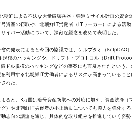
、北朝鮮による不法な大量破壊兵器・弾道ミサイル計画の資金
号資産の窃取や、北朝鮮IT労働者（ITワーカー）による活動
るサイバー活動について、深刻な懸念を改めて表明した。
省の発表によると今回の協議では、ケルプダオ（KelpDAO
ル規模のハッキングや、ドリフト・プロトコル（Drift Protoc
85億ドル規模のハッキングなどの事案にも言及されたという。
能を利用する北朝鮮IT労働者によるリスクが高まっていること
論された。
によると、3カ国は暗号資産窃取への対応に加え、資金洗浄（
ング）や北朝鮮IT労働者の不正活動についても協力を強化する
行動志向の議論を通じ、具体的な取り組みを推進していく姿勢