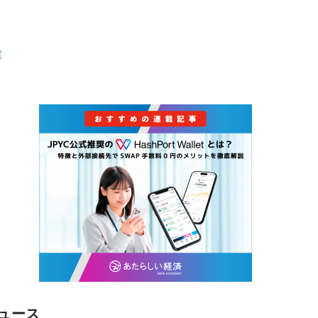
省
ュース