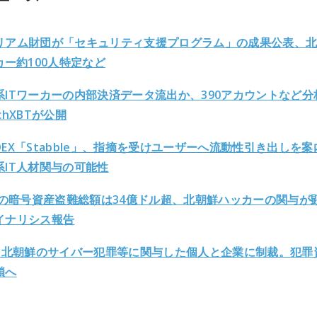
リアム財団が「セキュリティ支援プログラム」の成果公表、
カー約100人特定など
系ITワーカーの内部決済データ流出か、390アカウントなど分
chXBTが公開
EX「Stabble」、指摘を受けユーザーへ流動性引き出しを案
系IT人材関与の可能性
5年の暗号資産盗難総額は34億ドル超、北朝鮮ハッカーの関与が
イナリシス報告
C、北朝鮮のサイバー犯罪等に関与した個人と企業に制裁。犯罪
鎖へ