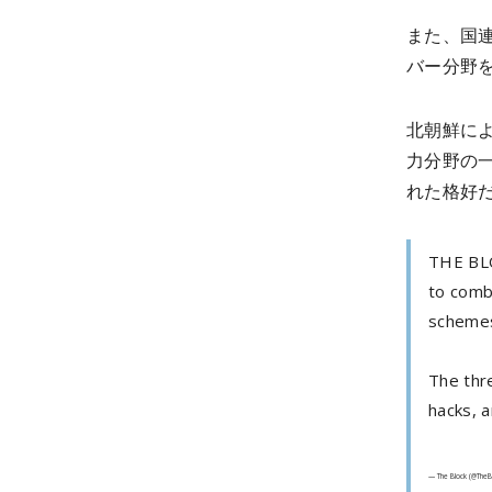
また、国
バー分野
北朝鮮に
力分野の
れた格好
THE BLO
to comb
schemes
The thr
hacks, 
— The Block (@The