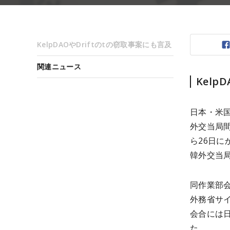
KelpDAOやDriftのtの窃取事案にも言及
関連ニュース
Kelp
日本・米
外交当局
ら26日に
韓外交当
同作業部
外務省サ
会合には
た。