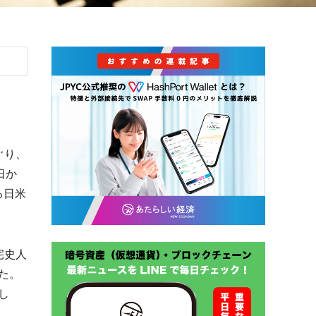
ぐり、
日か
る日米
宅史人
た。
し