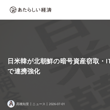
日米韓が北朝鮮の暗号資産窃取・I
で連携強化
髙橋知里
ニュース
2026-07-01