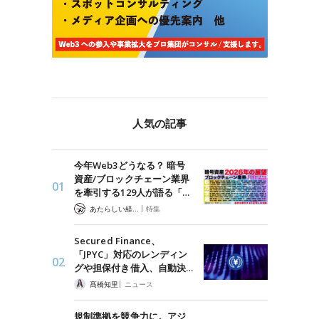
人気の記事
今年Web3どうなる？ 暗号
資産/ブロックチェーン業界
を牽引する129人が語る「…
|
あたらしい経済 編集部
特集
Secured Finance、
「JPYC」対応のレンディン
グや担保付き借入、自動決…
|
髙橋知里
ニュース
規制準拠を競争力に。アジ