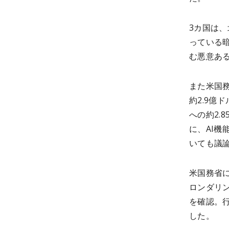
3カ国は
っている暗
む悪意あ
また米国務
約2.9億ド
への約2.
に、AI機
いても議
米国務省
ロンダリ
を確認。
した。