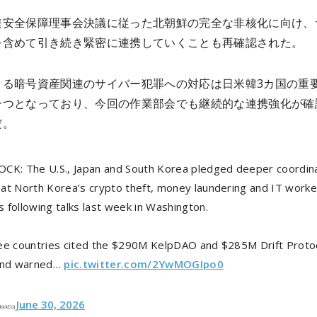
連安全保障理事会決議に従った北朝鮮の完全な非核化に向け、
を含めて引き続き緊密に連携していくことも再確認された。
よる暗号資産関連のサイバー犯罪への対応は日米韓3カ国の重
一つとなっており、今回の作業部会でも継続的な連携強化が確
だ。
CK: The U.S., Japan and South Korea pledged deeper coordin
at North Korea’s crypto theft, money laundering and IT worke
 following talks last week in Washington.
ee countries cited the $290M KelpDAO and $285M Drift Proto
and warned…
pic.twitter.com/2YwMOGIpo0
June 30, 2026
BlockCo)