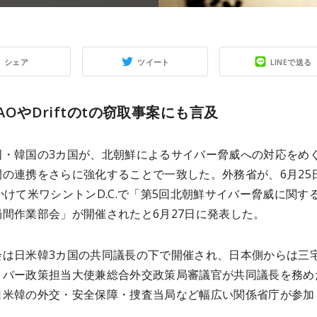
シェア
ツイート
LINEで送る
DAOやDriftのtの窃取事案にも言及
国・韓国の3カ国が、北朝鮮によるサイバー脅威への対応をめ
間の連携をさらに強化することで一致した。外務省が、6月25
かけて米ワシントンD.C.で「第5回北朝鮮サイバー脅威に関す
局間作業部会」が開催されたと6月27日に発表した。
会は日米韓3カ国の共同議長の下で開催され、日本側からは三
イバー政策担当大使兼総合外交政策局審議官が共同議長を務め
日米韓の外交・安全保障・捜査当局など幅広い関係省庁が参加