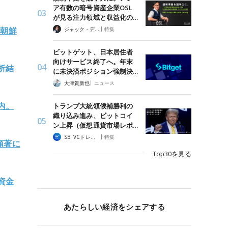
ア有数の暗号資産企業OSL
が見る注力領域と収益化の…
|
北朝鮮
ジャック・デロン（Jack Derong）
特集
ビットゲット、日本居住者
向けサービス終了へ。年末
析結
に未決済ポジション強制決…
|
大津賀新也
ニュース
内。
トランプ大統領候補勝利の
織り込み進み、ビットコイ
ン上昇（仮想通貨市場レポ…
|
SBI VCトレード
特集
顕著に
Top30を見る
資金
あたらしい経済をシェアする