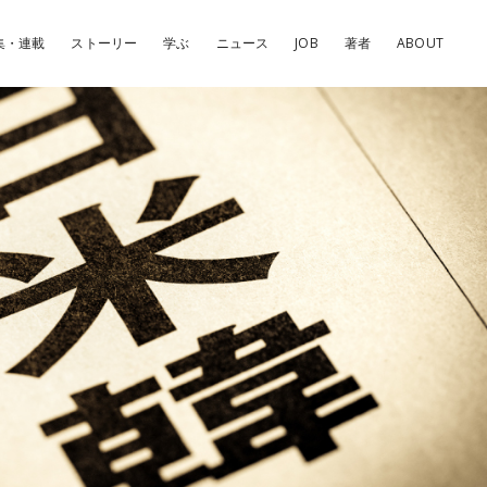
集・連載
ストーリー
学ぶ
ニュース
JOB
著者
ABOUT