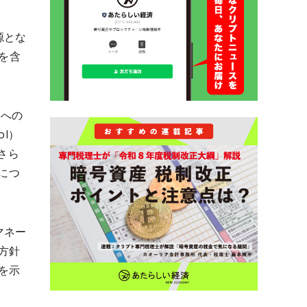
源とな
を含
）への
ol）
さら
につ
マネー
方針
を示