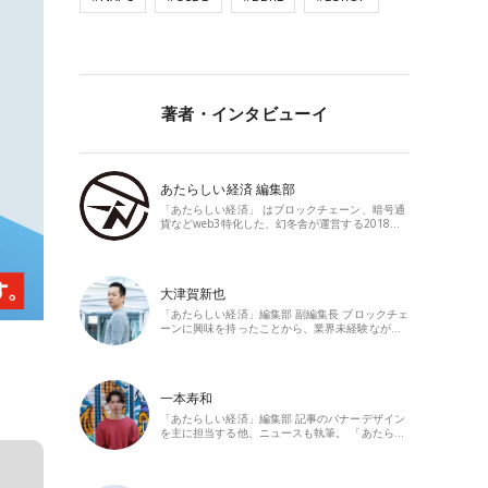
著者・インタビューイ
あたらしい経済 編集部
「あたらしい経済」 はブロックチェーン、暗号通
貨などweb3特化した、幻冬舎が運営する2018…
大津賀新也
「あたらしい経済」編集部 副編集長 ブロックチェ
ーンに興味を持ったことから、業界未経験なが…
一本寿和
「あたらしい経済」編集部 記事のバナーデザイン
を主に担当する他、ニュースも執筆。 「あたら…