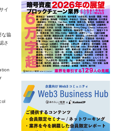
サイ
要な協
認さ
ation
r
col