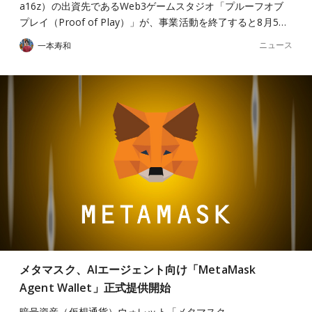
a16z）の出資先であるWeb3ゲームスタジオ「プルーフオブ
プレイ（Proof of Play）」が、事業活動を終了すると8月5…
ニュース
一本寿和
メタマスク、AIエージェント向け「MetaMask
Agent Wallet」正式提供開始
暗号資産（仮想通貨）ウォレット「メタマスク