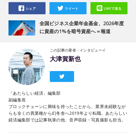
シェア
ツイート
LINEで送る
全国ビジネス企業年金基金、2026年度
に資産の1%を暗号資産へ＝報道
この記事の著者・インタビューイ
大津賀新也
「あたらしい経済」編集部
副編集長
ブロックチェーンに興味を持ったことから、業界未経験なが
らも全くの異業種から幻冬舎へ2019年より転職。あたらしい
経済編集部では記事執筆の他、音声収録・写真撮影も担当。