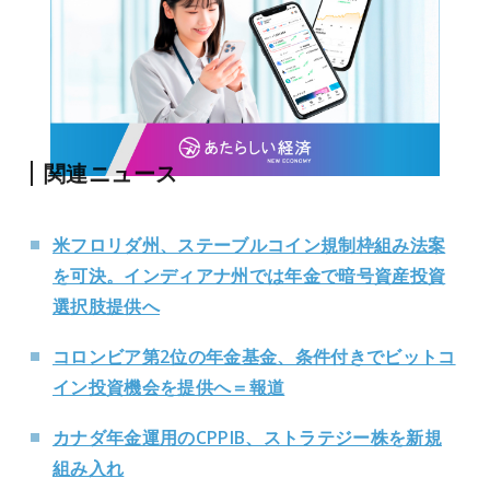
関連ニュース
米フロリダ州、ステーブルコイン規制枠組み法案
を可決。インディアナ州では年金で暗号資産投資
選択肢提供へ
コロンビア第2位の年金基金、条件付きでビットコ
イン投資機会を提供へ＝報道
カナダ年金運用のCPPIB、ストラテジー株を新規
組み入れ