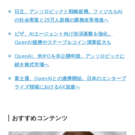
日立、アンソロピックと戦略提携。フィジカルAI
の社会実装と29万人規模の業務改革推進へ
ビザ、AIエージェント向け決済基盤を強化。
OpenAI提携やステーブルコイン清算拡大も
OpenAI、米IPOを非公開申請。アンソロピックに
続き株式市場へ
富士通、OpenAIとの連携開始。日本のエンタープ
ライズ領域におけるAX加速へ
おすすめコンテンツ