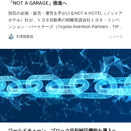
「NOT A GARAGE」推進へ
別荘の企画・販売・運営を手がけるNOT A HOTEL（ノットア
ホテル）社が、トヨタ自動車の戦略投資会社トヨタ・インベ
ンション・パートナーズ（Toyota Invention Partners：TIP…
ニュース
大津賀新也
ワールドチェーン、ブロック並列検証機能を導入へ。