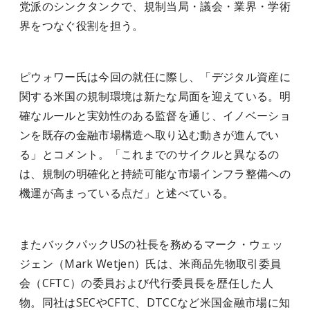
党派のシンクタンクで、規制当局・議会・業界・学術
界をつなぐ役割を担う。
ピウォワー氏は今回の就任に際し、「デジタル資産に
関する米国の規制環境は新たな局面を迎えている。明
確なルールと実効性のある監督を通じ、イノベーショ
ンを既存の金融市場構造へ取り込む動きが進んでい
る」とコメント。「これまでのサイクルと異なるの
は、規制の明確化と持続可能な市場インフラ整備への
機運が高まっている点だ」と述べている。
またバックパックUSの社長を務めるマーク・ウェッ
ジェン（Mark Wetjen）氏は、米商品先物取引委員
会（CFTC）の委員および代行委員長を歴任した人
物。同社はSECやCFTC、DTCCなど米国金融市場に知