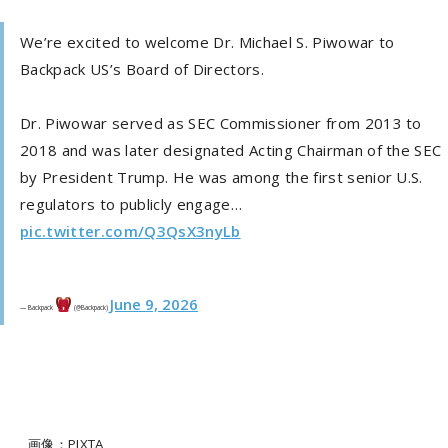
We’re excited to welcome Dr. Michael S. Piwowar to
Backpack US’s Board of Directors.
Dr. Piwowar served as SEC Commissioner from 2013 to
2018 and was later designated Acting Chairman of the SEC
by President Trump. He was among the first senior U.S.
regulators to publicly engage…
pic.twitter.com/Q3QsX3nyLb
June 9, 2026
— Backpack
(@Backpack)
画像：PIXTA