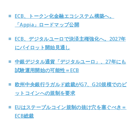
ECB、トークン化金融エコシステム構築へ。
「Appia」ロードマップ公開
ECB、デジタルユーロで決済主権強化へ。2027年
にパイロット開始見通し
中銀デジタル通貨「デジタルユーロ」、27年にも
試験運用開始の可能性＝ECB
欧州中央銀行ラガルド総裁がG7、G20規模でのビ
ットコインへの規制を要求
EUはステーブルコイン規制の抜け穴を塞ぐべき＝
ECB総裁