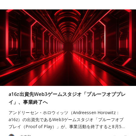
a16z出資先Web3ゲームスタジオ「プルーフオブプレ
イ」、事業終了へ
アンドリーセン・ホロウィッツ（Andreessen Horowitz：
a16z）の出資先であるWeb3ゲームスタジオ「プルーフオブ
プレイ（Proof of Play）」が、事業活動を終了すると8月5…