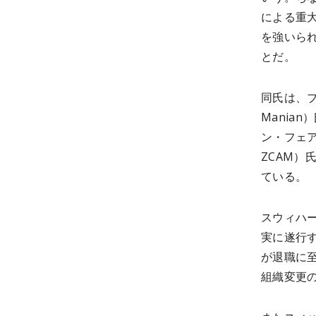
による重
を強いら
とだ。
同氏は、ブ
Manian
ン・フェアレ
ZCAM）
ている。
スウィハ
実に遂行
が退職に至
組織変更