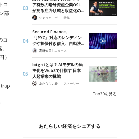
トコ
ア有数の暗号資産企業OSL
が見る注力領域と収益化の…
ン部
|
ジャック・デロン（Jack Derong）
特集
Secured Finance、
「JPYC」対応のレンディン
のコ
グや担保付き借入、自動決…
落。
|
髙橋知里
ニュース
8円）
bitgritとは？ AIモデルの民
主化をWeb3で目指す 日本
人起業家の挑戦
|
あたらしい経済 編集部
ストーリー
strap
Top30を見る
a
あたらしい経済をシェアする