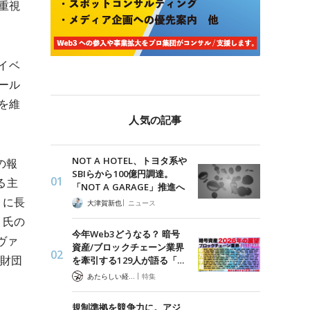
重視
ライベ
ール
を維
人気の記事
NOT A HOTEL、トヨタ系や
の報
SBIらから100億円調達。
る主
「NOT A GARAGE」推進へ
月に長
|
大津賀新也
ニュース
）氏の
今年Web3どうなる？ 暗号
ヴァ
資産/ブロックチェーン業界
ュ財団
を牽引する129人が語る「…
|
あたらしい経済 編集部
特集
規制準拠を競争力に。アジ