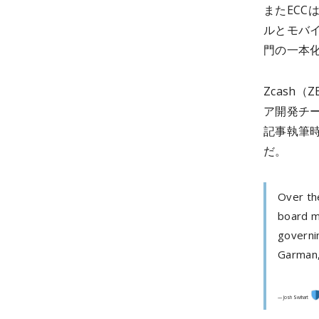
またECC
ルとモバ
門の一本
Zcash
ア開発チー
記事執筆時点
だ。
Over th
board m
governin
Garman,
— Josh Swihart