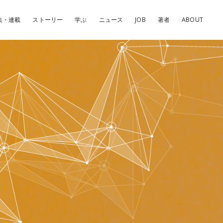
集・連載
ストーリー
学ぶ
ニュース
JOB
著者
ABOUT