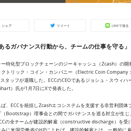
シェア
ツイート
LINEで送る
あるガバナンス行動から、チームの仕事を守る」
ー特化型ブロックチェーンのジーキャッシュ（Zcash）の開
トリック・コイン・カンパニー（Electric Coin Company
全スタッフが退職した。ECCのCEOであるジョシュ・スウィハ
Swihart）氏が1月7日にXで発表した。
ば、ECCを統括しZcashエコシステムを支援する非営利団体
（Bootstrap）理事会との間でガバナンスを巡る対立が生じ
Cの全チームが建設的解雇（constructive discharge）を
なみに米国労働省のHPによれば、建設的解雇とは、一般的に