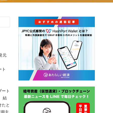
発元
：
ート
ブート
、結
受けたと
雇用主