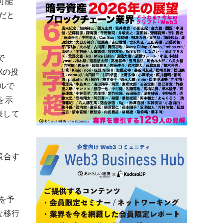
可能
だと
で
Xの投
ルで
を示
表して
競合す
を予
な移行