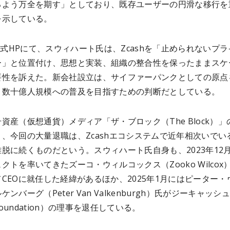
るよう万全を期す」としており、既存ユーザーの円滑な移行を
を示している。
の公式HPにて、スウィハート氏は、Zcashを「止められないプ
ー」と位置付け、思想と実装、組織の整合性を保ったままスケ
要性を訴えた。新会社設立は、サイファーパンクとしての原点
、数十億人規模への普及を目指すための判断だとしている。
資産（仮想通貨）メディア「ザ・ブロック（The Block）」
、今回の大量退職は、Zcashエコシステムで近年相次いでい
脱に続くものだという。スウィハート氏自身も、2023年12
クトを率いてきたズーコ・ウィルコックス（Zooko Wilcox
CEOに就任した経緯があるほか、2025年1月にはピーター・
ンバーグ（Peter Van Valkenburgh）氏がジーキャッシ
 Foundation）の理事を退任している。