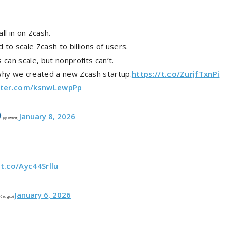
ll in on Zcash.
to scale Zcash to billions of users.
 can scale, but nonprofits can’t.
why we created a new Zcash startup.
https://t.co/ZurjfTxnPi
itter.com/ksnwLewpPp
January 8, 2026
(@jswihart)
/t.co/Ayc44Srllu
January 6, 2026
6zcrypto)