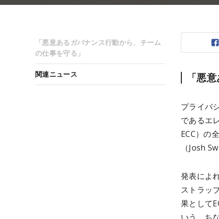
「悪意あるガバナンス行動から、チーム
の仕事を守る」
関連ニュース
「悪意
プライバシ
であるエレク
ECC）の
（Josh 
発表によれ
ストラップ
果としてEC
いう。ち