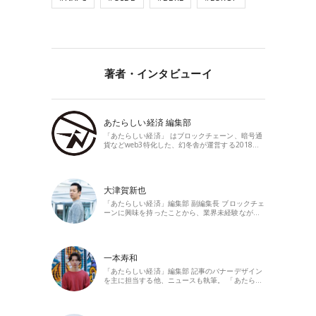
著者・インタビューイ
あたらしい経済 編集部
「あたらしい経済」 はブロックチェーン、暗号通
貨などweb3特化した、幻冬舎が運営する2018…
大津賀新也
「あたらしい経済」編集部 副編集長 ブロックチェ
ーンに興味を持ったことから、業界未経験なが…
一本寿和
「あたらしい経済」編集部 記事のバナーデザイン
を主に担当する他、ニュースも執筆。 「あたら…