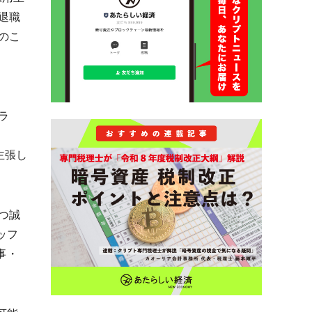
退職
のこ
アラ
主張し
つ誠
ッフ
事・