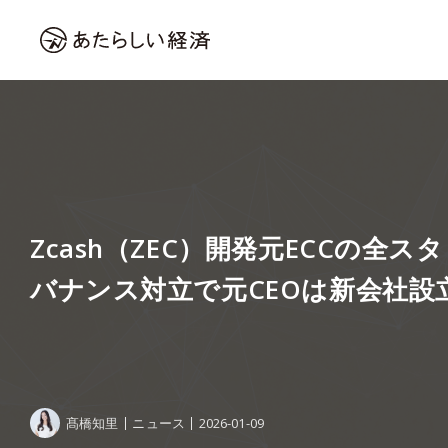
Zcash（ZEC）開発元ECCの全
バナンス対立で元CEOは新会社設
髙橋知里
ニュース
2026-01-09