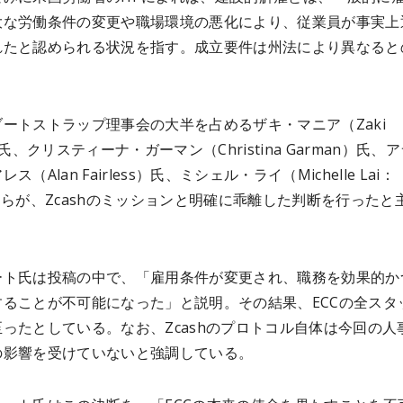
大な労働条件の変更や職場環境の悪化により、従業員が事実上
れたと認められる状況を指す。成立要件は州法により異なると
ートストラップ理事会の大半を占めるザキ・マニア（Zaki
）氏、クリスティーナ・ガーマン（Christina Garman）氏、
ス（Alan Fairless）氏、ミシェル・ライ（Michelle Lai：
氏らが、Zcashのミッションと明確に乖離した判断を行ったと
ート氏は投稿の中で、「雇用条件が変更され、職務を効果的か
することが不可能になった」と説明。その結果、ECCの全スタ
ったとしている。なお、Zcashのプロトコル自体は今回の人
の影響を受けていないと強調している。