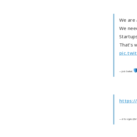
We are a
We need 
Startups
That’s 
pic.tw
— Josh Swihart
https:/
— a16z crypto (@a1