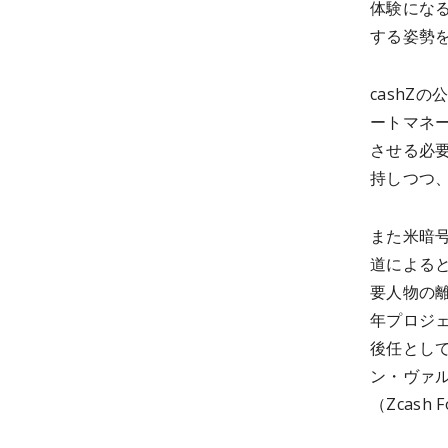
体験にな
する姿勢
cashZ
ートマネ
させる必
持しつつ
また米暗号
道によると
要人物の離
年プロジェ
後任として
ン・ヴァルケ
（Zcash