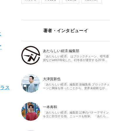
著者・インタビューイ
に
了
あたらしい経済 編集部
「あたらしい経済」 はブロックチェーン、暗号通
貨などweb3特化した、幻冬舎が運営する2018…
大津賀新也
「あたらしい経済」編集部 副編集長 ブロックチェ
クラス
ーンに興味を持ったことから、業界未経験なが…
一本寿和
「あたらしい経済」編集部 記事のバナーデザイン
を主に担当する他、ニュースも執筆。 「あたら…