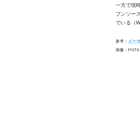
一方で現
プンソー
でいる（We
参考：
イー
画像：PIXTA