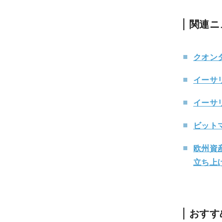
関連ニ
クオン
イーサ
イーサリ
ビット
欧州資
立ち上
おすす