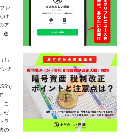
でプレ
向け
のア
、送
（1）
オンチ
SSで
ア
。 こ
。ゼ
トラ
者の