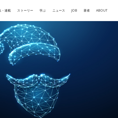
集・連載
ストーリー
学ぶ
ニュース
JOB
著者
ABOUT