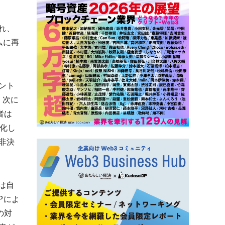
れ、
ムに再
ント
。次に
者は
ュ化し
非決
者は自
Pによ
の対