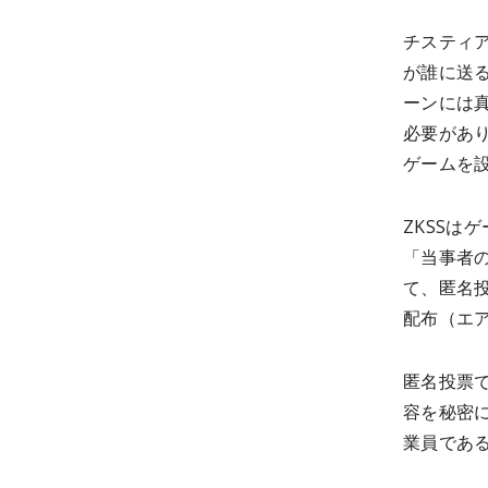
チスティ
が誰に送
ーンには
必要があ
ゲームを
ZKSSは
「当事者
て、匿名
配布（エ
匿名投票
容を秘密
業員であ