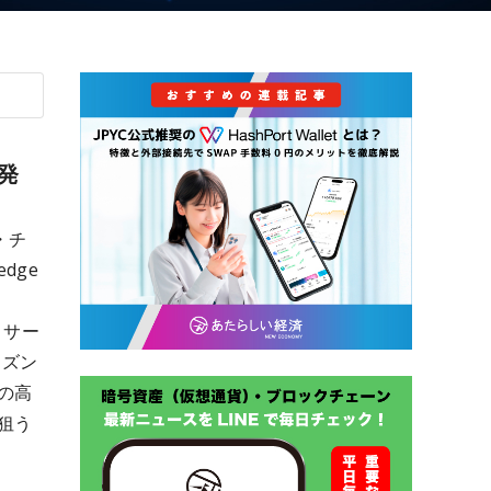
発
・チ
dge
：
リサー
ーズン
の高
狙う