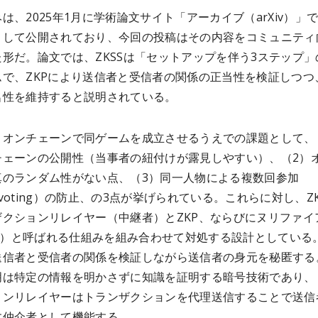
は、2025年1月に学術論文サイト「アーカイブ（arXiv）」
として公開されており、今回の投稿はその内容をコミュニティ
形だ。論文では、ZKSSは「セットアップを伴う3ステップ」
ムで、ZKPにより送信者と受信者の関係の正当性を検証しつつ
名性を維持すると説明されている。
、オンチェーンで同ゲームを成立させるうえでの課題として、
チェーンの公開性（当事者の紐付けが露見しやすい）、（2）
真のランダム性がない点、（3）同一人物による複数回参加
le voting）の防止、の3点が挙げられている。これらに対し、ZK
ザクションリレイヤー（中継者）とZKP、ならびにヌリファイ
ifier）と呼ばれる仕組みを組み合わせて対処する設計としている
送信者と受信者の関係を検証しながら送信者の身元を秘匿する
明は特定の情報を明かさずに知識を証明する暗号技術であり、
ョンリレイヤーはトランザクションを代理送信することで送信
す仲介者として機能する。