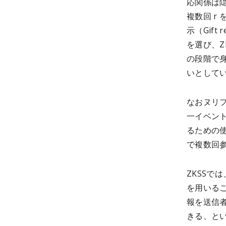
応関係は
複数回 r
示（Gift
を選び、
の段階で身
いとして
なおヌリフ
一イベン
るための
で複数回
ZKSSでは
を用いる
報を送信
きる、と