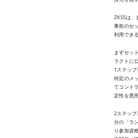
ZKSSは
事前のセ
利用でき
まずセッ
ラクトに公
1ステップ目
特定のメッセ
てコント
定性を悪
2ステップ目
分の「ラン
り参加資