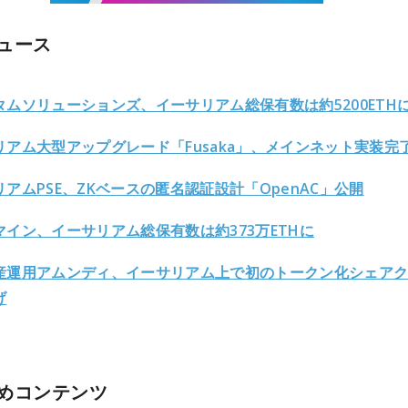
ュース
タムソリューションズ、イーサリアム総保有数は約5200ETH
リアム大型アップグレード「Fusaka」、メインネット実装完
アムPSE、ZKベースの匿名認証設計「OpenAC」公開
マイン、イーサリアム総保有数は約373万ETHに
産運用アムンディ、イーサリアム上で初のトークン化シェア
げ
めコンテンツ