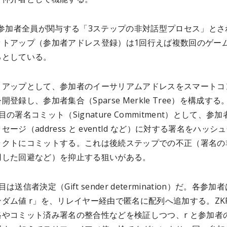
、参加者全員が関与する「3ステップの非対話型プロセス」とさ
ットアップ（参加者アドレス登録）は1回行えば複数回のゲー
るとしている。
トアップとして、参加者のイーサリアムアドレスをスマートコ
開登録し、参加者集合（Sparse Merkle Tree）を構成する
の署名コミット（Signature Commitment）として、参加
ージ（address と eventId など）に対する署名をハッシ
ラクトにコミットする。これは後続ステップでの不正（署名の
用した回避など）を抑止する狙いがある。
は送信者決定（Gift sender determination）だ。各参加
ダム値 r」を、リレイヤー経由で匿名に配列へ追加する。ZK
格やコミット済み署名の整合性などを検証しつつ、r と参加者