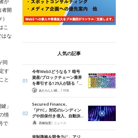
者が
信者開
 r）
はこ
ではな
人気の記事
が同
定す
今年Web3どうなる？ 暗号
資産/ブロックチェーン業界
こと
を牽引する129人が語る「…
|
あたらしい経済 編集部
特集
Secured Finance、
開鍵」
「JPYC」対応のレンディン
の情
グや担保付き借入、自動決…
号で
|
髙橋知里
ニュース
規制準拠を競争力に。アジ