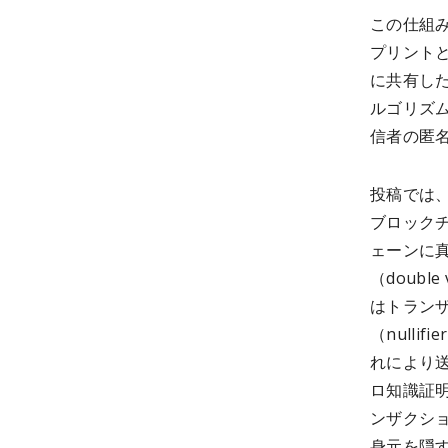
この仕組み
プリント
に共有した
ルゴリズ
信者の匿
投稿では
ブロック
ェーンに
（doub
はトラン
（null
れにより
ロ知識証
ンザクシ
身元を隠