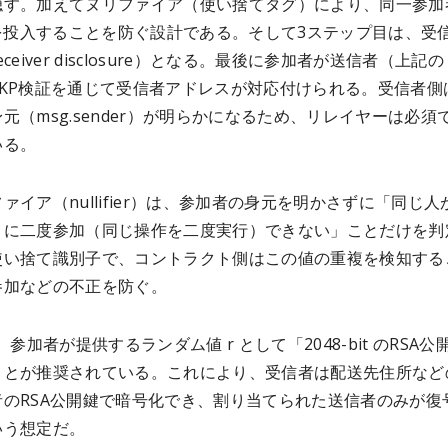
隠す。加えてヌリファイア（使い捨てタグ）により、同一参加
 を投入することを防ぐ設計である。そして3ステップ目は、受
 receiver disclosure）となる。最後に参加者が送信者（上記の
ZKP検証を通じて受信者アドレスが対応付けられる。受信者側
元（msg.sender）が明らかになるため、リレイヤーは必須
いる。
ァイア（nullifier）は、参加者の身元を明かさずに「同じ人
トに二度参加（同じ操作を二度実行）できない」ことだけを判
使い捨て識別子で、コントラクト側はこの値の重複を検知する
参加などの不正を防ぐ。
、参加者が提供するランダム値 r として「2048-bit のRSA公
ことが推奨されている。これにより、受信者は配送先住所など
者のRSA公開鍵で暗号化でき、割り当てられた送信者のみが復
いう想定だ。