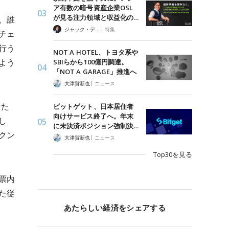
ア有数の暗号資産企業OSL
が見る注力領域と収益化の…
、誰
|
ジャック・デロン（Jack Derong）
特集
チェ
行う
NOT A HOTEL、トヨタ系や
よう
SBIらから100億円調達。
「NOT A GARAGE」推進へ
|
大津賀新也
ニュース
せた
ビットゲット、日本居住者
向けサービス終了へ。年末
し
に未決済ポジション強制決…
クン
|
大津賀新也
ニュース
Top30を見る
票内
た従
あたらしい経済をシェアする