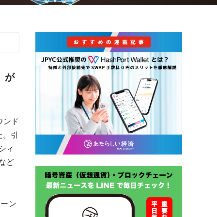
）が
ウンド
た。引
シィ
など
ェーン