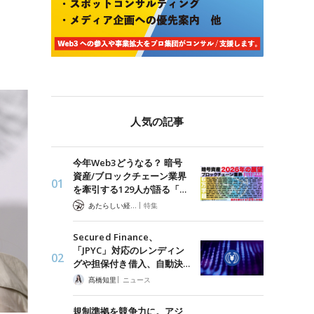
人気の記事
今年Web3どうなる？ 暗号
資産/ブロックチェーン業界
を牽引する129人が語る「…
|
あたらしい経済 編集部
特集
Secured Finance、
「JPYC」対応のレンディン
グや担保付き借入、自動決…
|
髙橋知里
ニュース
規制準拠を競争力に。アジ