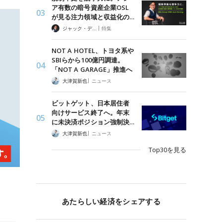
ア有数の暗号資産企業OSL
が見る注力領域と収益化の…
|
ジャック・デロン（Jack Derong）
特集
NOT A HOTEL、トヨタ系や
SBIらから100億円調達。
「NOT A GARAGE」推進へ
|
大津賀新也
ニュース
ビットゲット、日本居住者
向けサービス終了へ。年末
に未決済ポジション強制決…
|
大津賀新也
ニュース
Top30を見る
あたらしい経済をシェアする