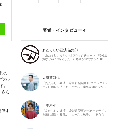
金
著者・インタビューイ
あたらしい経済 編集部
「あたらしい経済」 はブロックチェーン、暗号通
貨などweb3特化した、幻冬舎が運営する2018…
創刊の
大津賀新也
どのテ
「あたらしい経済」編集部 副編集長 ブロックチェ
ます。
ーンに興味を持ったことから、業界未経験なが…
。さら
一本寿和
提供す
「あたらしい経済」編集部 記事のバナーデザイン
を主に担当する他、ニュースも執筆。 「あたら…