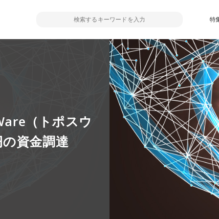
特
Ware（トポスウ
円の資金調達