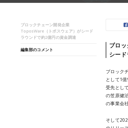
ブロックチェーン開発企業
ToposWare（トポスウェア）がシード
ラウンドで約2億円の資金調達
ブロッ
編集部のコメント
シード
ブロックチ
として1億
受先とし
の笠原健
の事業会
そして20