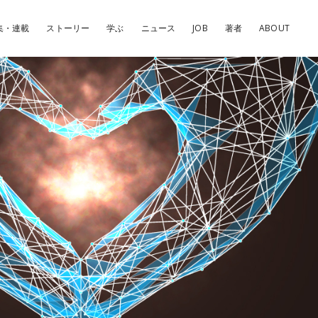
集・連載
ストーリー
学ぶ
ニュース
JOB
著者
ABOUT