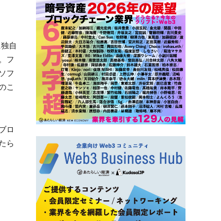
ンに独自
。フ
ソフ
のこ
ブロ
たら