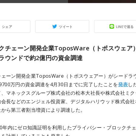
シェア
ツイート
LINEで送る
クチェーン開発企業ToposWare（トポスウェア
ラウンドで約2億円の資金調達
ェーン開発企業ToposWare（トポスウェアー）がシードラ
9700万円の資金調達を4月30日までに完了したことを
発表
し
て、マネックスグループ株式会社の松本大社長や株式会社ミク
治会長などのエンジェル投資家、デジタルハリウッド株式会社
社から第三者割当増資により調達した。
20年内にゼロ知識証明を利用したプライバシー・ブロックチ