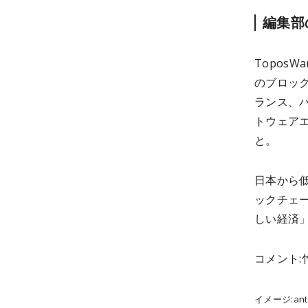
編集部
ToposW
のブロッ
ランス、
トウェア
と。
日本から
ックチェ
しい経済
コメント
イメージ:anto