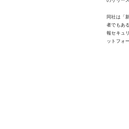
のリリー
同社は「
者でもあ
報セキュ
ットフォ