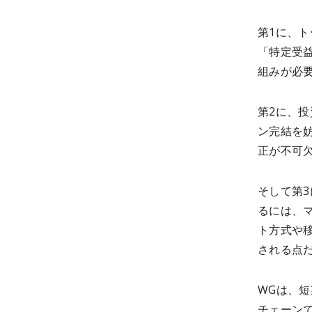
第1に、ト
「特定受
組みが必
第2に、
ン完結を
正が不可
そして第
るには、
ト方式や
される点
WGは、
チェーン