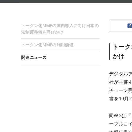
トークン化MMFの国内導入に向け日本の
法制度整備を呼びかけ
トークン化MMFの利用価値
トーク
かけ
関連ニュース
デジタルア
社が主催
チェーン
書を10月
同WGは「
ーブルコ