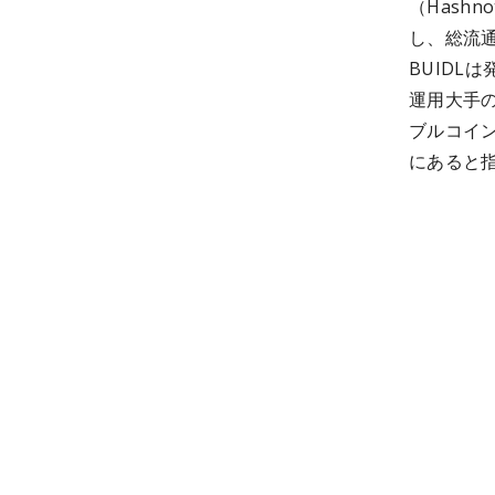
（Hash
し、総流通
BUIDL
運用大手
ブルコイ
にあると