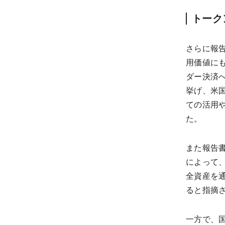
トーク
さらに報
用価値に
ダー決済
挙げ、米国
ての活用
た。
また報告
によって
全資産を
ると指摘
一方で、