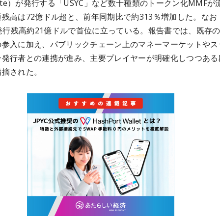
note）が発行する「USYC」など数十種類のトークン化MMFが
残高は72億ドル超と、前年同期比で約313％増加した。なお
は発行残高約21億ドルで首位に立っている。報告書では、既存
の参入に加え、パブリックチェーン上のマネーマーケットやス
ン発行者との連携が進み、主要プレイヤーが明確化しつつある
指摘された。