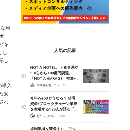
たな利
ボー
どを
人気の記事
とし
示し
NOT A HOTEL、トヨタ系や
SBIらから100億円調達。
「NOT A GARAGE」推進へ
の導入
|
大津賀新也
ニュース
た安
今年Web3どうなる？ 暗号
され
資産/ブロックチェーン業界
を牽引する129人が語る「…
|
あたらしい経済 編集部
特集
規制準拠を競争力に。アジ