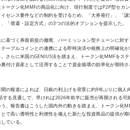
トークン化MMFの商品化に向け、現行制度ではP2P型セカ
ライセンス要件などの制約を受けるため、「大券発行」、「譲
」、「償還・設定方式」の3つの法的オプションを提示した。
法に基づく券面前提の撤廃、パーミッション型チェーンに対す
ステーブルコインとの連携による即時決済や税務上の明確化が
。さらに米国のGENIUS法を踏まえ、トークン化MMFをス
の裏付け資産として活用することで資金循環の効率化が期待さ
新聞の報道によれば、日銀の利上げを背景に約9年ぶりに個人
活する見通しで、早ければ2026年前半に販売が再開される可
いう。報告書はこうした国内外の動きを踏まえ、トークン化M
ことで高い透明性と利便性を備えた新たな投資商品の提供が期
括している。