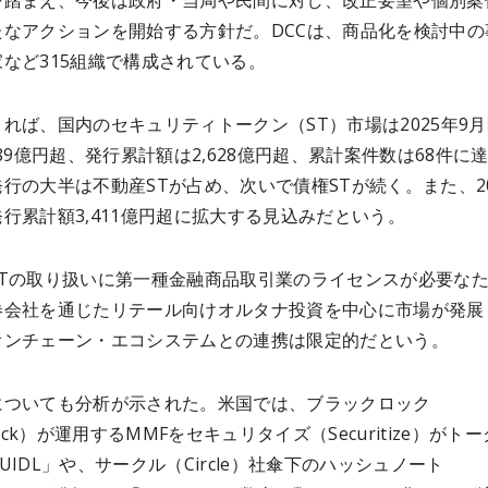
を踏まえ、今後は政府・当局や民間に対し、改正要望や個別案
たなアクションを開始する方針だ。DCCは、商品化を検討中の
など315組織で構成されている。
れば、国内のセキュリティトークン（ST）市場は2025年9
189億円超、発行累計額は2,628億円超、累計案件数は68件に
行の大半は不動産STが占め、次いで債権STが続く。また、20
行累計額3,411億円超に拡大する見込みだという。
STの取り扱いに第一種金融商品取引業のライセンスが必要な
券会社を通じたリテール向けオルタナ投資を中心に市場が発展
オンチェーン・エコシステムとの連携は限定的だという。
についても分析が示された。米国では、ブラックロック
Rock）が運用するMMFをセキュリタイズ（Securitize）がト
UIDL」や、サークル（Circle）社傘下のハッシュノート