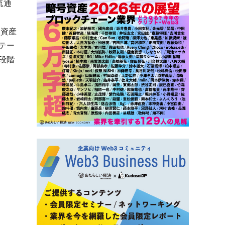
流通
の資産
テー
段階