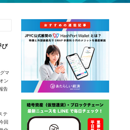
呼び
ログマ
オン
報告
ステ
今回