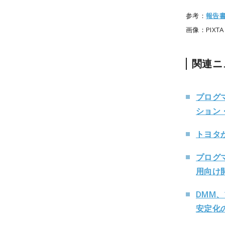
参考：
報告
画像：PIXTA
関連ニ
プログ
ション
トヨタ
プログ
用向け
DMM
安定化