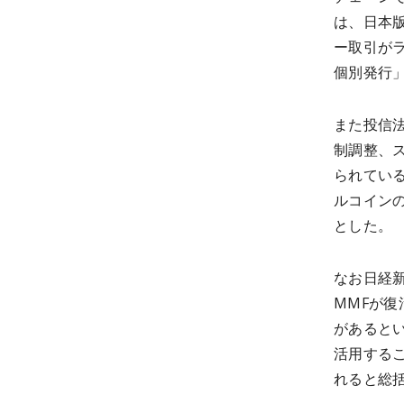
は、日本版
ー取引が
個別発行
また投信
制調整、
られている
ルコイン
とした。
なお日経
MMFが復
があると
活用する
れると総