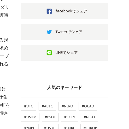
ンダリ
facebookでシェア
渡時
Twitterでシェア
る規
求め
LINEでシェア
テーブ
れる
人気のキーワード
向け
能性
MFを
#BTC
#ABTC
#NERO
#QCAD
待さ
#USDM
#PSOL
#COIN
#NESO
#NXPC
#USDB
#BBRL
#EUROP