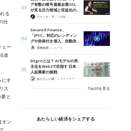
ア有数の暗号資産企業OSL
が見る注力領域と収益化の…
られる
|
ジャック・デロン（Jack Derong）
特集
の仕
Secured Finance、
「JPYC」対応のレンディン
グや担保付き借入、自動決…
チェー
|
髙橋知里
ニュース
法改
bitgritとは？ AIモデルの民
主化をWeb3で目指す 日本
人起業家の挑戦
|
あたらしい経済 編集部
ストーリー
うにす
リス
Top30を見る
必要と
あたらしい経済をシェアする
はオン
で