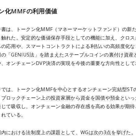
ン化MMFの利用価値
告書は、トークン化MMF（マネーマーケットファンド）の新
も触れた。安定的な価値保存手段としての機能に加え、クロス
への応用や、スマートコントラクトによる利払いの高頻度化な
の「GENIUS法」を踏まえたステーブルコインの裏付け資産
や、オンチェーンDVP決済の実現を今後の重要な方向性として
書では、トークン化MMFを中心とするオンチェーン完結型ST
、ブロックチェーン上の投資家層から資金を国債や預金といっ
通じて吸収し、オンチェーン金融の存在感を高める効果が期待
されている。
国内における法制度上の課題として、WGは次の3点を挙げた。