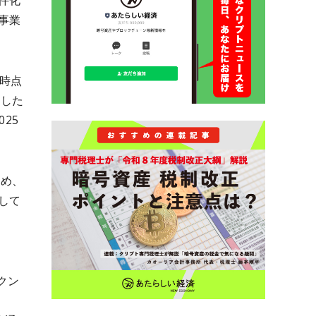
件化
事業
月時点
達した
25
ため、
して
ークン