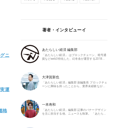
著者・インタビューイ
あたらしい経済 編集部
イグニ
「あたらしい経済」 はブロックチェーン、暗号通
貨などweb3特化した、幻冬舎が運営する2018…
大津賀新也
「あたらしい経済」編集部 副編集長 ブロックチェ
ーンに興味を持ったことから、業界未経験なが…
を実運
一本寿和
価格
「あたらしい経済」編集部 記事のバナーデザイン
を主に担当する他、ニュースも執筆。 「あたら…