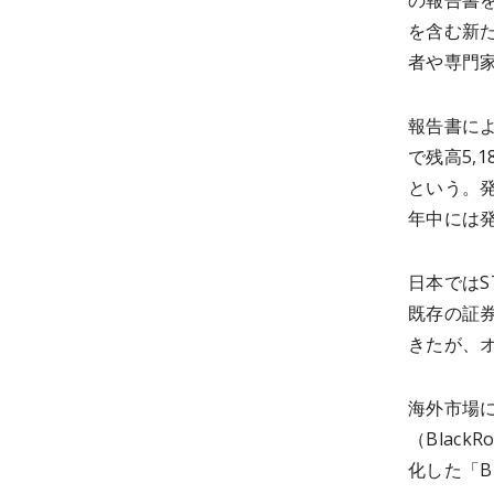
の報告書
を含む新
者や専門家
報告書によ
で残高5,
という。発
年中には発
日本では
既存の証
きたが、
海外市場
（Black
化した「B