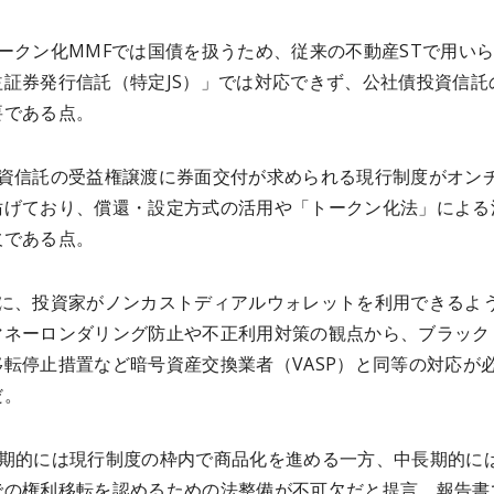
ークン化MMFでは国債を扱うため、従来の不動産STで用い
益証券発行信託（特定JS）」では対応できず、公社債投資信託
要である点。
投資信託の受益権譲渡に券面交付が求められる現行制度がオン
妨げており、償還・設定方式の活用や「トークン化法」による
欠である点。
3に、投資家がノンカストディアルウォレットを利用できるよ
マネーロンダリング防止や不正利用対策の観点から、ブラック
移転停止措置など暗号資産交換業者（VASP）と同等の対応が
だ。
短期的には現行制度の枠内で商品化を進める一方、中長期的に
での権利移転を認めるための法整備が不可欠だと提言。報告書