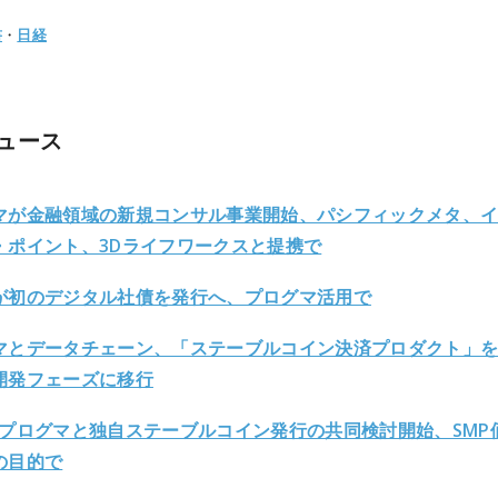
書
・
日経
ュース
マが金融領域の新規コンサル事業開始、パシフィックメタ、
・ポイント、3Dライフワークスと提携で
が初のデジタル社債を発行へ、プログマ活用で
マとデータチェーン、「ステーブルコイン決済プロダクト」
開発フェーズに移行
、プログマと独自ステーブルコイン発行の共同検討開始、SMP
の目的で