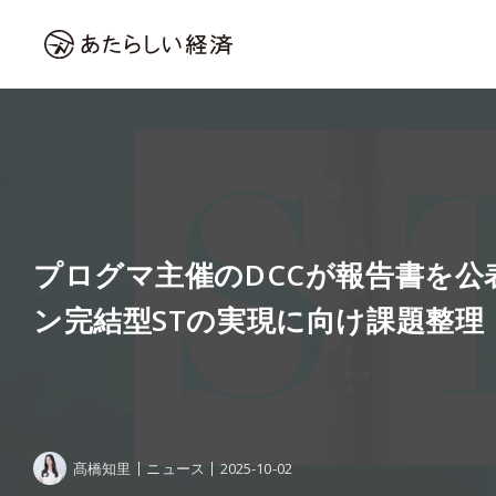
プログマ主催のDCCが報告書を公
ン完結型STの実現に向け課題整理
髙橋知里
ニュース
2025-10-02