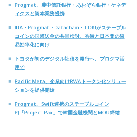
Progmat、農中信託銀行・あおぞら銀行・ケネデ
ィクスと資本業務提携
IDA・Progmat・Datachain・TOKIがステーブル
コインの国際送金の共同検討、香港と日本間の貿
易効率化に向け
トヨタが初のデジタル社債を発行へ、プログマ活
用で
Pacific Meta、企業向けRWAトークン化ソリュー
ションを提供開始
Progmat、Swift連携のステーブルコイン
PJ「Project Pax」で韓国金融機関とMOU締結