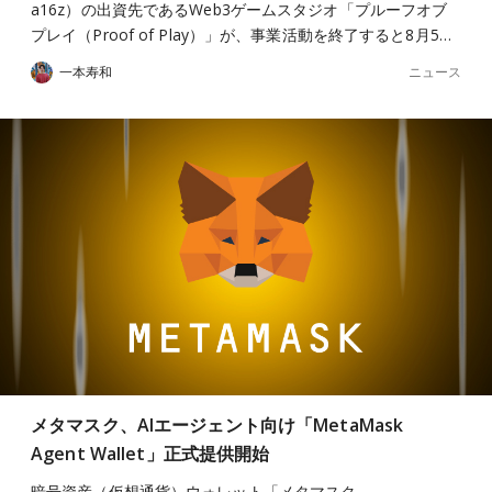
a16z）の出資先であるWeb3ゲームスタジオ「プルーフオブ
プレイ（Proof of Play）」が、事業活動を終了すると8月5…
ニュース
一本寿和
メタマスク、AIエージェント向け「MetaMask
Agent Wallet」正式提供開始
暗号資産（仮想通貨）ウォレット「メタマスク