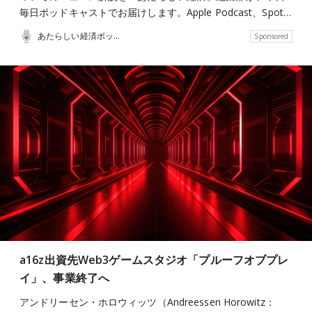
毎日ポッドキャストでお届けします。Apple Podcast、Spot…
あたらしい経済ポッドキャスト
Sponsored
a16z出資先Web3ゲームスタジオ「プルーフオブプレ
イ」、事業終了へ
アンドリーセン・ホロウィッツ（Andreessen Horowitz：