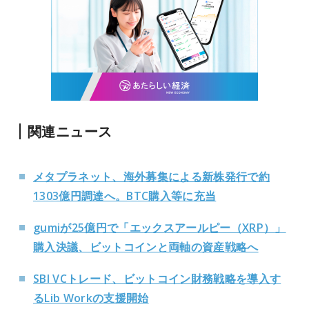
関連ニュース
メタプラネット、海外募集による新株発行で約
1303億円調達へ。BTC購入等に充当
gumiが25億円で「エックスアールピー（XRP）」
購入決議、ビットコインと両軸の資産戦略へ
SBI VCトレード、ビットコイン財務戦略を導入す
るLib Workの支援開始