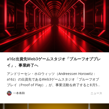
a16z出資先Web3ゲームスタジオ「プルーフオブプレ
イ」、事業終了へ
アンドリーセン・ホロウィッツ（Andreessen Horowitz：
a16z）の出資先であるWeb3ゲームスタジオ「プルーフオブ
プレイ（Proof of Play）」が、事業活動を終了すると8月5…
ニュース
一本寿和