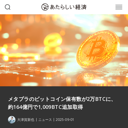
メタプラのビットコイン保有数が2万BTCに、
約164億円で1,009BTC追加取得
大津賀新也
ニュース
2025-09-01