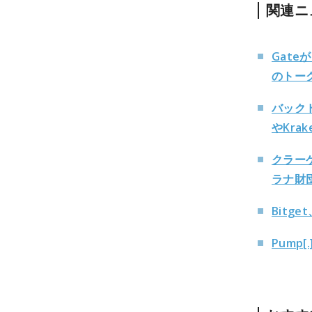
関連ニ
Gateが
のトー
バックド
やKra
クラーケ
ラナ財
Bitg
Pump