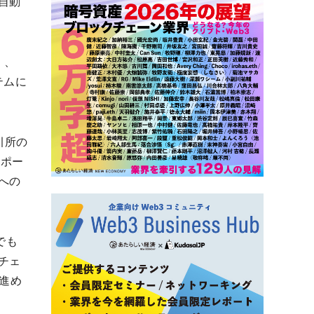
自動
）、
テムに
引所の
サポー
への
でも
チェ
を進め