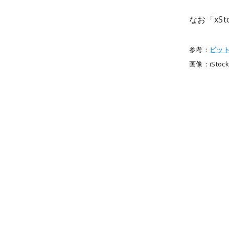
なお「xS
参考：
ビッ
画像：iStock