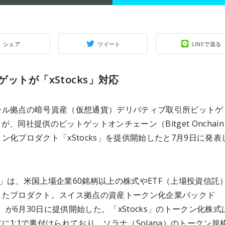
シェア
ツイート
LINEで送る
ゲットが「xStocks」対応
ール拠点の暗号資産（仮想通貨）デリバティブ取引所ビットゲ
t）が、同社提供のビットゲットオンチェーン（Bitget Onchai
ン化プロダクト「xStocks」を提供開始したと7月9日に発表
cks」は、米国上場企業60銘柄以上の株式やETF（上場投資信託
したプロダクト。スイス拠点の資産トークン化企業バックド
ed）が6月30日に提供開始した。「xStocks」のトークン化株式
に1:1で裏付けられており、ソラナ（Solana）のトークン規