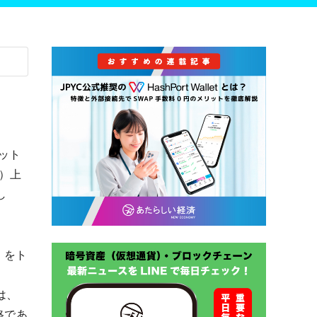
ット
n）上
し
）をト
は、
格であ