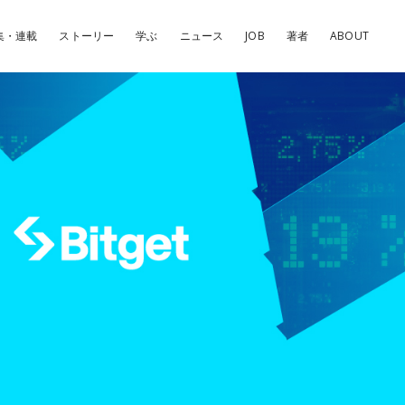
集・連載
ストーリー
学ぶ
ニュース
JOB
著者
ABOUT