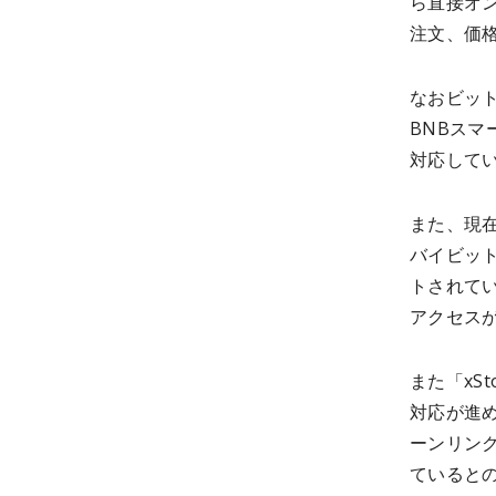
ら直接オ
注文、価
なおビット
BNBスマ
対応して
また、現在
バイビット
トされて
アクセスが
また「xS
対応が進
ーンリンク
ていると