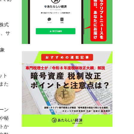
株式
）、サ
、
対象
ット
また
ーン
や秘
トか