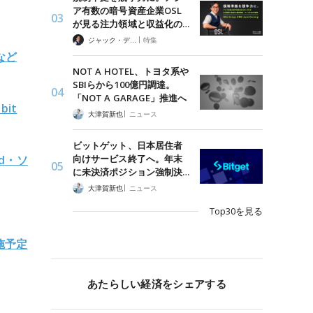
ア有数の暗号資産企業OSL
が見る注力領域と収益化の…
|
ジャック・デロン（Jack Derong）
特集
eなど
NOT A HOTEL、トヨタ系や
SBIらから100億円調達。
「NOT A GARAGE」推進へ
it
|
大津賀新也
ニュース
ビットゲット、日本居住者
向けサービス終了へ。年末
d・ソ
に未決済ポジション強制決…
|
大津賀新也
ニュース
Top30を見る
施予定
あたらしい経済をシェアする