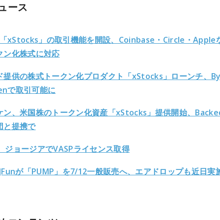
ュース
「xStocks」の取引機能を開設、Coinbase・Circle・Appl
クン化株式に対応
提供の株式トークン化プロダクト「xStocks」ローンチ、Byb
kenで取引可能に
ン、米国株のトークン化資産「xStocks」提供開始、Backe
団と提携で
et、ジョージアでVASPライセンス取得
[.]Funが「PUMP」を7/12一般販売へ、エアドロップも近日実