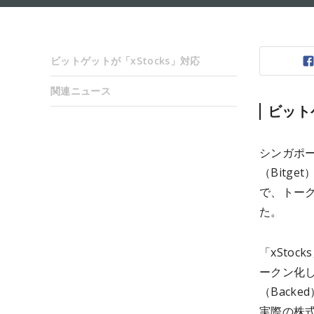
ビットゲットが「xStocks」対応
関連ニュース
ビット
シンガポ
（Bitge
で、トーク
た。
「xSto
ークン化
（Back
実際の株式