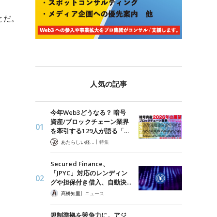
とだ。
人気の記事
今年Web3どうなる？ 暗号
資産/ブロックチェーン業界
を牽引する129人が語る「…
|
あたらしい経済 編集部
特集
Secured Finance、
「JPYC」対応のレンディン
グや担保付き借入、自動決…
|
髙橋知里
ニュース
規制準拠を競争力に。アジ