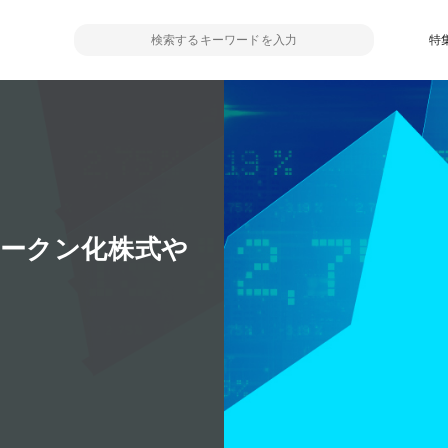
特
始、トークン化株式や