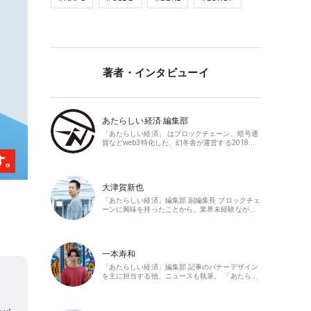
著者・インタビューイ
あたらしい経済 編集部
「あたらしい経済」 はブロックチェーン、暗号通
貨などweb3特化した、幻冬舎が運営する2018…
大津賀新也
「あたらしい経済」編集部 副編集長 ブロックチェ
ーンに興味を持ったことから、業界未経験なが…
一本寿和
「あたらしい経済」編集部 記事のバナーデザイン
を主に担当する他、ニュースも執筆。 「あたら…