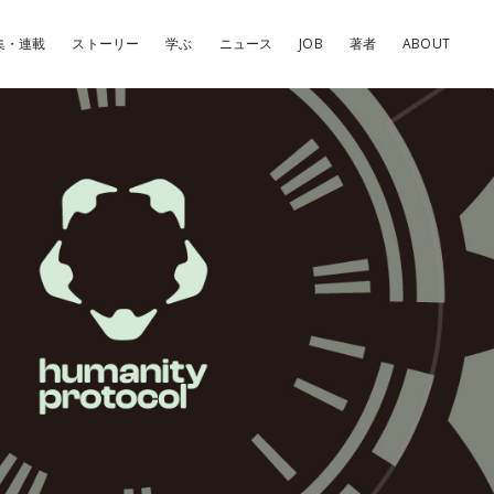
集・連載
ストーリー
学ぶ
ニュース
JOB
著者
ABOUT