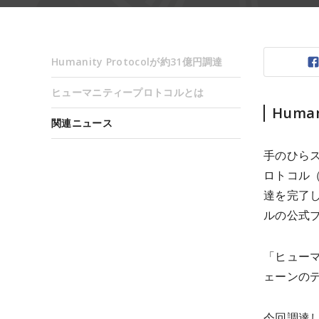
Humanity Protocolが約31億円調達
ヒューマニティープロトコルとは
Huma
関連ニュース
手のひら
ロトコル（H
達を完了し
ルの公式ブ
「ヒュー
ェーンのデ
今回調達