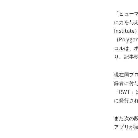
「ヒュー
に力を与え
Instit
（Poly
コルは、ポリ
り、記事
現在同プ
録者に付
「RWT
に発行さ
また次の
アプリが