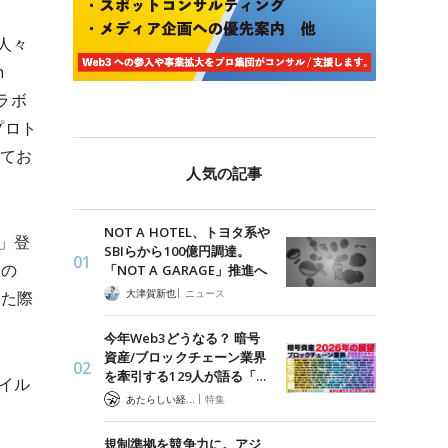
人々
n
ンラボ
プロト
れてお
人気の記事
NOT A HOTEL、トヨタ系や
」登
SBIらから100億円調達。
この
「NOT A GARAGE」推進へ
|
大津賀新也
ニュース
した際
今年Web3どうなる？ 暗号
資産/ブロックチェーン業界
を牽引する129人が語る「…
イル
|
あたらしい経済 編集部
特集
規制準拠を競争力に。アジ