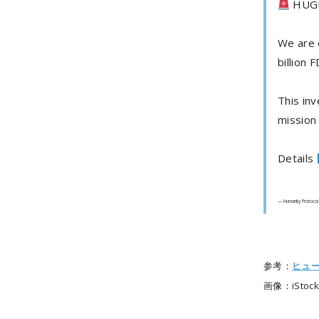
HUGE
We are 
billion 
This in
mission 
Details
— Humanity Protoco
参考：
ヒュ
画像：iStock/