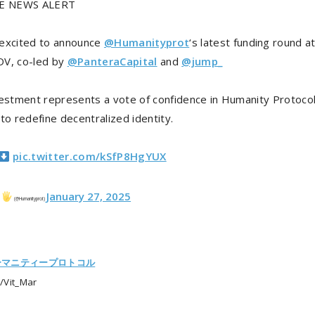
 NEWS ALERT
excited to announce
@Humanityprot
‘s latest funding round a
FDV, co-led by
@PanteraCapital
and
@jump_
vestment represents a vote of confidence in Humanity Protocol
to redefine decentralized identity.
pic.twitter.com/kSfP8HgYUX
January 27, 2025
l
(@Humanityprot)
ーマニティープロトコル
Vit_Mar