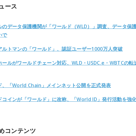
ュース
ルのデータ保護機関が「ワールド（WLD）」調査、データ保
いで
アルトマンの「ワールド」、認証ユーザー1000万人突破
ールがワールドチェーン対応、WLD・USDC.e・WBTCの転
、「World Chain」メインネット公開を正式発表
ドコインが「ワールド」に改称、「World ID」発行活動を強
めコンテンツ