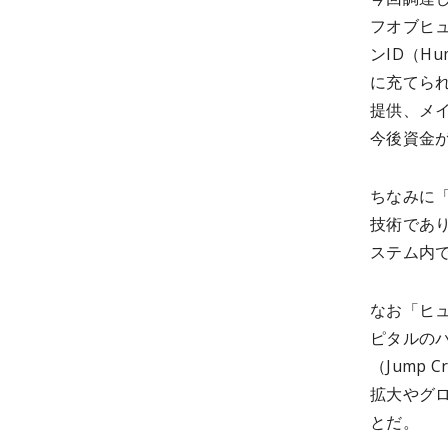
フオブヒュー
ンID（H
に充てら
提供、メ
今後資金
ちなみに「
技術であ
ステム内
なお「ヒ
ピタルのパ
（Jump
拡大やグ
とだ。