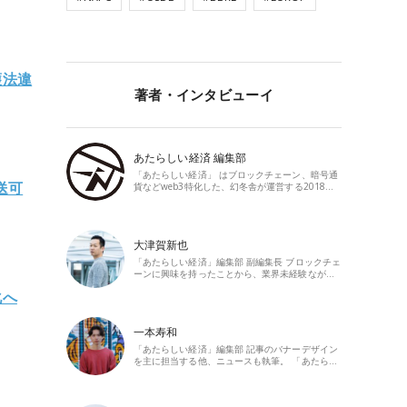
護法違
著者・インタビューイ
あたらしい経済 編集部
「あたらしい経済」 はブロックチェーン、暗号通
送可
貨などweb3特化した、幻冬舎が運営する2018…
大津賀新也
「あたらしい経済」編集部 副編集長 ブロックチェ
ーンに興味を持ったことから、業界未経験なが…
化へ
一本寿和
「あたらしい経済」編集部 記事のバナーデザイン
を主に担当する他、ニュースも執筆。 「あたら…