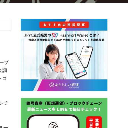
ープ
金調
トコ
ンチ
ルー