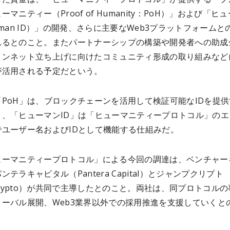
マニティー（Proof of Humanity：PoH）」および「ヒ
uman ID）」の開発、さらに主要なWeb3プラットフォームと
れるとのこと。またパートナーシップの構築や開発者への助成
インネット立ち上げに向けたコミュニティ形成の取り組みなど
が活用される予定だという。
PoH」は、ブロックチェーンを活用して検証可能なIDを提供
り、「ヒューマンID」は「ヒューマニティープロトコル」のエ
でユーザー名およびIDとして機能する仕組みだ。
ューマニティープロトコル」による今回の調達は、ベンチャー
ンテラキャピタル（Pantera Capital）とジャンプクリプト
 Crypto）が共同で主導したとのこと。両社は、同プロトコル
ローバル展開、Web3業界以外での採用推進を支援していくと