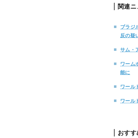
関連ニ
ブラジ
反の疑
サム・
ワームホ
能に
ワールド
ワール
おすす