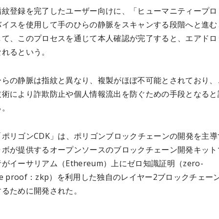
指紋登録を完了したユーザー向けに、「ヒューマニティープロ
バイスを使用して手のひらの静脈をスキャンする段階へと進む
して、このプロセスを通じて本人確認が完了すると、エアドロ
なれるという。
ひらの静脈は指紋と異なり、複製がほぼ不可能とされており、
技術により詐欺防止や個人情報流出を防ぐための手段となると
る。
「ポリゴンCDK」は、ポリゴンブロックチェーンの開発を主導
ラボが提供するオープンソースのブロックチェーン開発キット
がイーサリアム（Ethereum）上にゼロ知識証明（zero-
edge proof：zkp）を利用した独自のレイヤー2ブロックチェー
するために開発された。