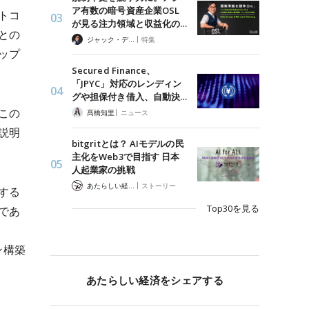
ア有数の暗号資産企業OSL
トコ
が見る注力領域と収益化の…
との
|
ジャック・デロン（Jack Derong）
特集
ップ
Secured Finance、
「JPYC」対応のレンディン
グや担保付き借入、自動決…
この
|
髙橋知里
ニュース
説明
bitgritとは？ AIモデルの民
主化をWeb3で目指す 日本
人起業家の挑戦
|
あたらしい経済 編集部
ストーリー
する
Top30を見る
であ
ン構築
あたらしい経済をシェアする