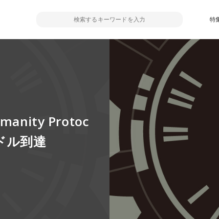
特
ity Protoc
Bドル到達