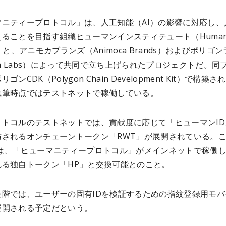
マニティープロトコル」は、人工知能（AI）の影響に対応し、
ることを目指す組織ヒューマンインスティテュート（Huma
ute）と、アニモカブランズ（Animoca Brands）およびポリゴ
gon Labs）によって共同で立ち上げられたプロジェクトだ。同
ゴンCDK（Polygon Chain Development Kit）で構築さ
執筆時点ではテストネットで稼働している。
ロトコルのテストネットでは、貢献度に応じて「ヒューマンID
与されるオンチェーントークン「RWT」が展開されている。
」は、「ヒューマニティープロトコル」がメインネットで稼働
れる独自トークン「HP」と交換可能とのこと。
段階では、ユーザーの固有IDを検証するための指紋登録用モバ
展開される予定だという。