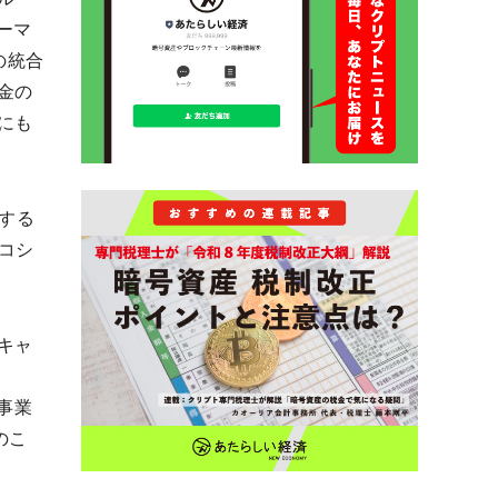
ューマ
の統合
金の
にも
する
コシ
キャ
の事業
のこ