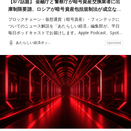
【8/7話題】 金融庁と警察庁が暗号資産交換業者に出
庫制限要請、ロシアが暗号資産包括規制法が成立な…
ブロックチェーン・仮想通貨（暗号資産）・フィンテックに
ついてのニュース解説を「あたらしい経済」編集部が、平日
毎日ポッドキャストでお届けします。Apple Podcast、Spot…
あたらしい経済ポッドキャスト
Sponsored