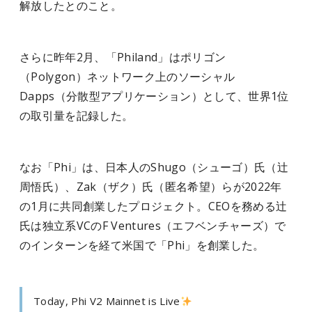
解放したとのこと。
さらに昨年2月、「Philand」はポリゴン
（Polygon）ネットワーク上のソーシャル
Dapps（分散型アプリケーション）として、世界1位
の取引量を記録した。
なお「
Phi
」は、日本人の
Shugo
（シューゴ）氏（辻
周悟氏）、
Zak
（ザク）氏（匿名希望）らが
2022
年
の
1
月に共同創業したプロジェクト。
CEO
を務める辻
氏は独立系
VC
の
F Ventures
（エフベンチャーズ）で
のインターンを経て米国で「
Phi
」を創業した。
Today, Phi V2 Mainnet is Live