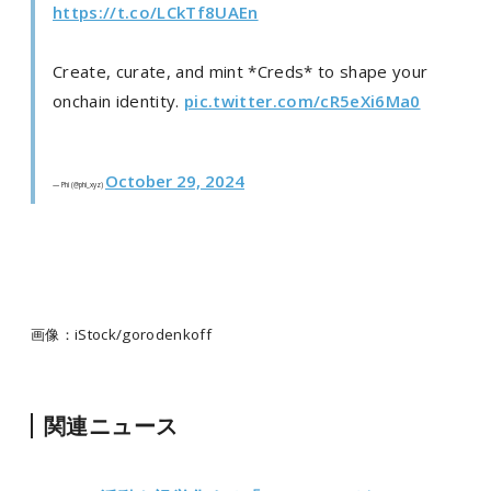
https://t.co/LCkTf8UAEn
Create, curate, and mint *Creds* to shape your
onchain identity.
pic.twitter.com/cR5eXi6Ma0
October 29, 2024
— Phi (@phi_xyz)
画像：
iStock/
gorodenkoff
関連ニュース