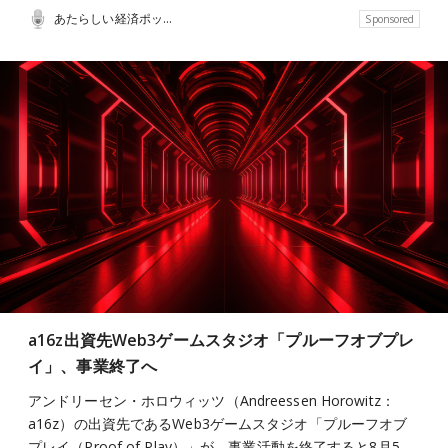
あたらしい経済ポッドキャスト
Sponsored
a16z出資先Web3ゲームスタジオ「プルーフオブプレ
イ」、事業終了へ
アンドリーセン・ホロウィッツ（Andreessen Horowitz：
a16z）の出資先であるWeb3ゲームスタジオ「プルーフオブ
プレイ（Proof of Play）」が、事業活動を終了すると8月5…