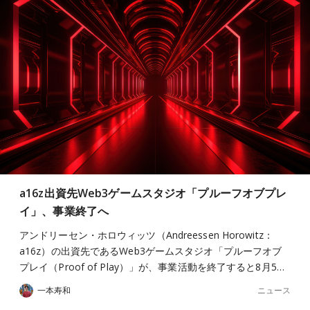
a16z出資先Web3ゲームスタジオ「プルーフオブプレ
イ」、事業終了へ
アンドリーセン・ホロウィッツ（Andreessen Horowitz：
a16z）の出資先であるWeb3ゲームスタジオ「プルーフオブ
プレイ（Proof of Play）」が、事業活動を終了すると8月5…
ニュース
一本寿和