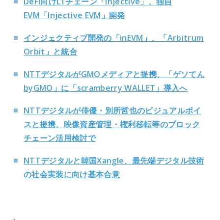
DeFi向けL1チェーン「Injective」、独自
EVM「Injective EVM」開発
インジェクティブ開発の「inEVM」、「Arbitrum
Orbit」と統合
NTTデジタルがGMOメディアと提携、「ゲソてん
byGMO」に「scramberry WALLET」導入へ
NTTデジタルが俳優・別所哲也のビジュアルボイ
スと提携、映像資産管理・権利移転等のブロック
チェーン活用検討で
NTTデジタルと韓国Xangle、最先端デジタル技術
の社会実装に向け基本合意