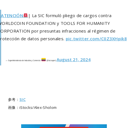
#ATENCIÓN
| La SIC formuló pliego de cargos contra
WORLDCOIN FOUNDATION y TOOLS FOR HUMANITY
ORPORATION por presuntas infracciones al régimen de
rotección de datos personales.
pic.twitter.com/C0Z3XHpik8
August 21, 2024
— Superintendencia de Industria y Comercio
(@sicsuper)
参考：
SIC
画像：iStocks/Alex-Sholom