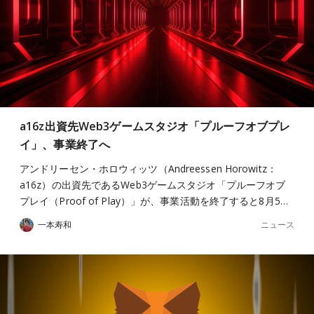
a16z出資先Web3ゲームスタジオ「プルーフオブプレ
イ」、事業終了へ
アンドリーセン・ホロウィッツ（Andreessen Horowitz：
a16z）の出資先であるWeb3ゲームスタジオ「プルーフオブ
プレイ（Proof of Play）」が、事業活動を終了すると8月5…
ニュース
一本寿和