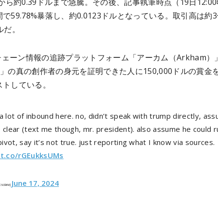
ドルから約0.39ドルまで急騰。その後、記事執筆時点（19日12:0
間で59.78%暴落し、約0.0123ドルとなっている。取引高は約
ドルだ。
ェーン情報の追跡プラットフォーム「アーカム（Arkham）
T」の真の創作者の身元を証明できた人に150,000ドルの賞金
ストしている。
a lot of inbound here. no, didn’t speak with trump directly, as
 clear (text me though, mr. president). also assume he could 
 pivot, say it’s not true. just reporting what I know via sources.
/t.co/rGEukksUMs
June 17, 2024
csolana)