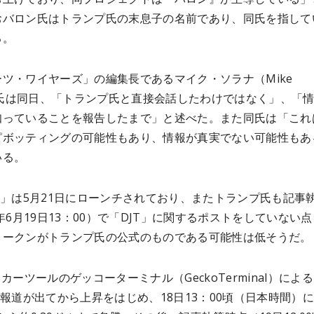
おバロン氏はトランプ氏の末息子の名前であり、同氏を指して
る。
ツ・ワイヤーズ」の編集長であるマイク・ソラナ（Mike
a）氏は同日、「トランプ氏と直接会話したわけではなく」、「
知っていることを報告したまで」と述べた。また同氏は「これ
ピボッティングの可能性もあり、情報が真実でない可能性もあ
いる。
T」は5月21日にローンチされており、またトランプ氏も記事
4年6月19日13：00）で「DJT」に関するポストをしていない
トークンがトランプ氏の公式のものである可能性は低そうだ。
ッカーツールのゲッコーターミナル（GeckoTerminal）によ
は報道が出てから上昇をはじめ、18日13：00頃（日本時間）