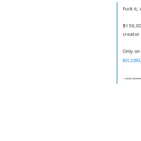
Fuck it, 
$150,000
creator
Only on
pic.tw
— Arkham (@ArkhamI