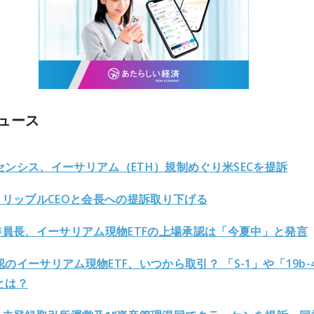
ュース
センシス、イーサリアム（ETH）規制めぐり米SECを提訴
C、リップルCEOと会長への提訴取り下げる
C委員長、イーサリアム現物ETFの上場承認は「今夏中」と発言
のイーサリアム現物ETF、いつから取引？ 「S-1」や「19b-
とは？