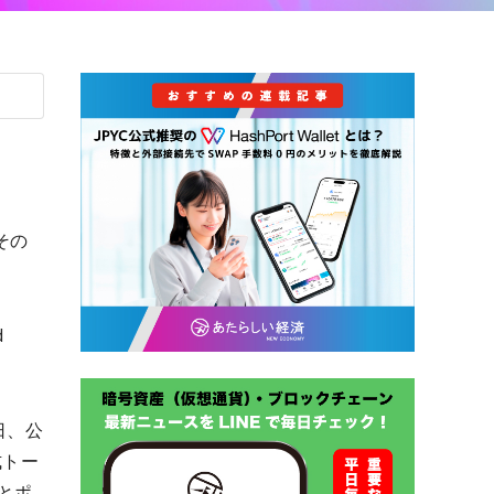
その
d
日、公
式トー
とポ