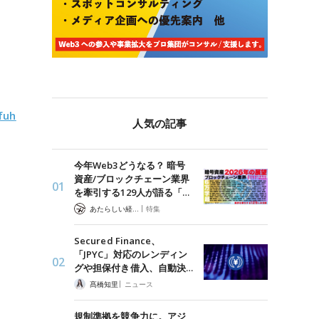
fuh
人気の記事
今年Web3どうなる？ 暗号
資産/ブロックチェーン業界
を牽引する129人が語る「…
|
あたらしい経済 編集部
特集
Secured Finance、
「JPYC」対応のレンディン
グや担保付き借入、自動決…
|
髙橋知里
ニュース
規制準拠を競争力に。アジ