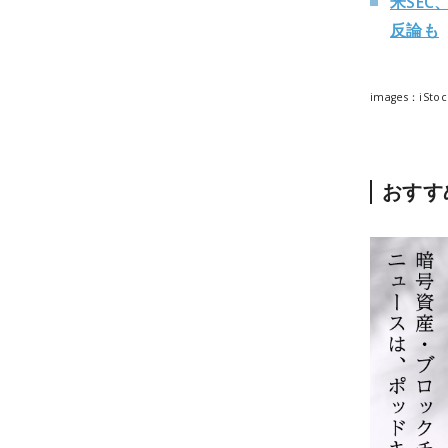
米SE
反論も
images：iStoc
おすす