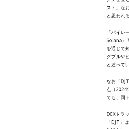
スト。な
と思われ
「パイレー
Solan
を通じて
グプルや
と述べて
なお「DJ
点（202
ても、同
DEXトラ
「DJT」