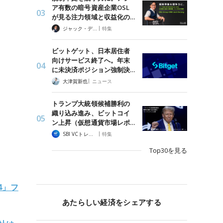
ア有数の暗号資産企業OSL
が見る注力領域と収益化の…
|
ジャック・デロン（Jack Derong）
特集
ビットゲット、日本居住者
向けサービス終了へ。年末
に未決済ポジション強制決…
|
大津賀新也
ニュース
トランプ大統領候補勝利の
織り込み進み、ビットコイ
ン上昇（仮想通貨市場レポ…
|
SBI VCトレード
特集
Top30を見る
4」フ
あたらしい経済をシェアする