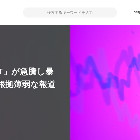
特
T」が急騰し暴
根拠薄弱な報道