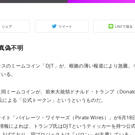
シェア
ツイート
LINEで送る
真偽不明
ースのミームコイン「DJT」が、根拠の薄い報道により急騰。
ている。
同ミームコインが、前米大統領ドナルド・トランプ（Donal
）氏による「公式トークン」というというものだ。
イト「パイレーツ・ワイヤーズ（Pirate Wires）」が6月18
情報によれば、トランプ氏はDJTというティッカーを持つ公
ち上げており、同プロジェクトは『バロン』が主導している」