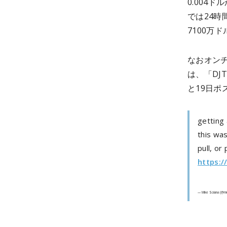
0.004
では24時
7100万
なおオンチ
は、「DJ
と19日ポ
getting 
this was
pull, or
https:/
— Mike Solana (@mi