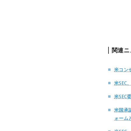
関連ニ
米コン
米SE
米SE
米国承認
ォーム