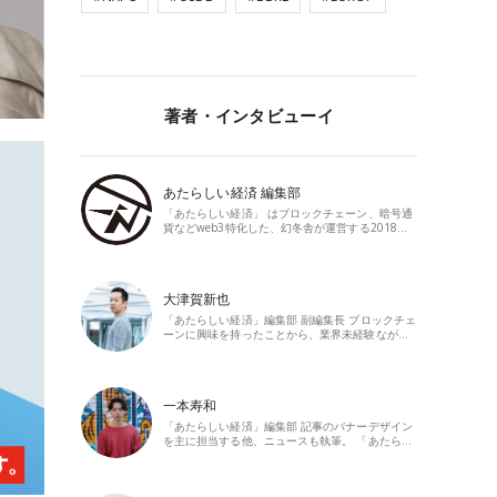
著者・インタビューイ
あたらしい経済 編集部
「あたらしい経済」 はブロックチェーン、暗号通
貨などweb3特化した、幻冬舎が運営する2018…
大津賀新也
「あたらしい経済」編集部 副編集長 ブロックチェ
ーンに興味を持ったことから、業界未経験なが…
一本寿和
「あたらしい経済」編集部 記事のバナーデザイン
を主に担当する他、ニュースも執筆。 「あたら…