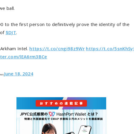
we ball.
 to the first person to definitively prove the identity of the
 of
$DJT
.
 Arkham Intel.
https://t.co/cngi98z9Wr
https://t.co/5snKhSy
itter.com/lEA6rm3BCe
June 18, 2024
ntel)