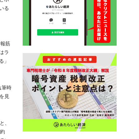
いる
情報筋
はラ
る」
執筆時
点を見
ると、
に約