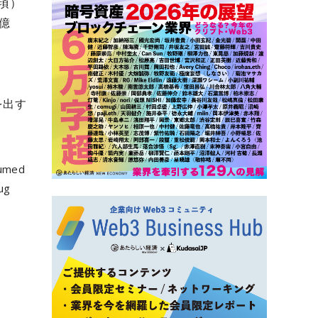
0頃）
3億
」
を出す
sumed
rug