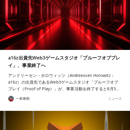
a16z出資先Web3ゲームスタジオ「プルーフオブプレ
イ」、事業終了へ
アンドリーセン・ホロウィッツ（Andreessen Horowitz：
a16z）の出資先であるWeb3ゲームスタジオ「プルーフオブ
プレイ（Proof of Play）」が、事業活動を終了すると8月5…
ニュース
一本寿和