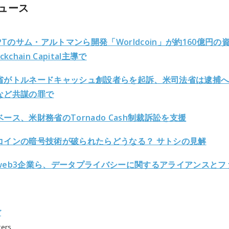
ュース
GPTのサム・アルトマンら開発「Worldcoin」が約160億円の
ckchain Capital主導で
省がトルネードキャッシュ創設者らを起訴、米司法省は逮捕
など共謀の罪で
ース、米財務省のTornado Cash制裁訴訟を支援
コインの暗号技術が破られたらどうなる？ サトシの見解
web3企業ら、データプライバシーに関するアライアンスとフ
グ
ters