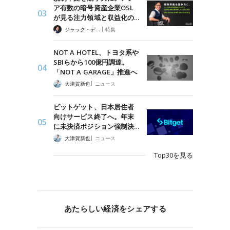
ア有数の暗号資産企業OSL
が見る注力領域と収益化の…
|
ジャック・デロン（Jack Derong）
特集
NOT A HOTEL、トヨタ系や
SBIらから100億円調達。
「NOT A GARAGE」推進へ
|
大津賀新也
ニュース
ビットゲット、日本居住者
向けサービス終了へ。年末
に未決済ポジション強制決…
|
大津賀新也
ニュース
Top30を見る
あたらしい経済をシェアする