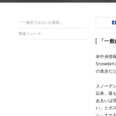
「一般的ではないが真実」
関連ニュース
「一般
米中央情報
Snowd
の進歩だと
スノーデ
以来、最
あるいは
い」とポ
シ・ナカ