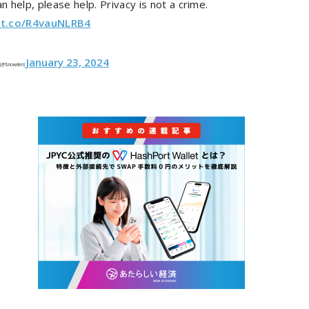
an help, please help. Privacy is not a crime.
/t.co/R4vauNLRB4
January 23, 2024
 (@Snowden)