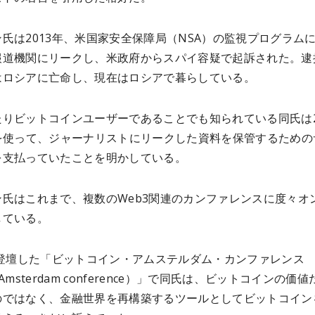
氏は2013年、米国家安全保障局（NSA）の監視プログラム
報道機関にリークし、米政府からスパイ容疑で起訴された。逮
はロシアに亡命し、現在はロシアで暮らしている。
りビットコインユーザーであることでも知られている同氏は2
Cを使って、ジャーナリストにリークした資料を保管するための
を支払っていたことを明かしている。
ン氏はこれまで、複数のWeb3関連のカンファレンスに度々オ
している。
に登壇した「ビットコイン・アムステルダム・カンファレンス
in Amsterdam conference）」で同氏は、ビットコインの価
のではなく、金融世界を再構築するツールとしてビットコイン