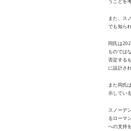
うことを
また、ス
でも知ら
同氏は20
ものでは
否定する
に設計さ
また同氏
示してい
スノーデン
るローマン
への支持