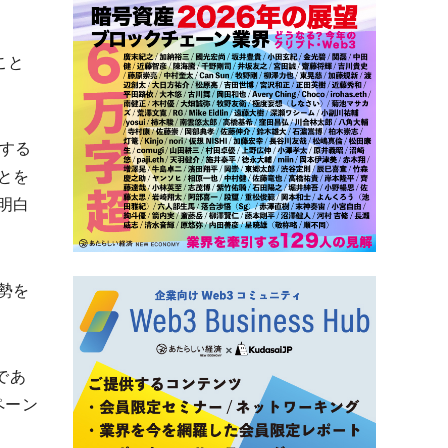
こと
入する
とを
明白
勢を
であ
ペーン