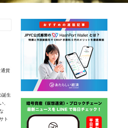
な通貨
の誕生
い、
な
サト