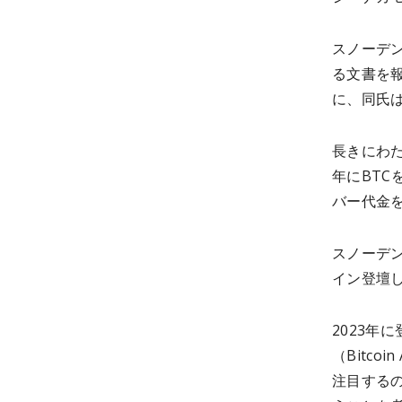
スノーデン
る文書を
に、同氏
長きにわた
年にBT
バー代金
スノーデ
イン登壇
2023年
（Bitco
注目する