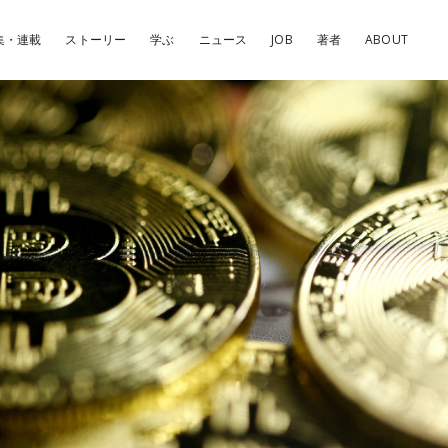
集・連載
ストーリー
学ぶ
ニュース
JOB
著者
ABOUT