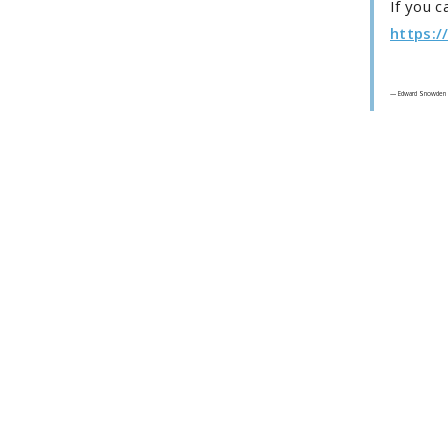
If you c
https:/
— Edward Snowden