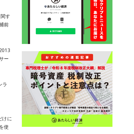
に関す
捕前
013
サー
ンラ
値だけに
を使