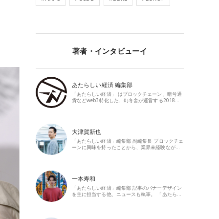
著者・インタビューイ
あたらしい経済 編集部
「あたらしい経済」 はブロックチェーン、暗号通
貨などweb3特化した、幻冬舎が運営する2018…
大津賀新也
「あたらしい経済」編集部 副編集長 ブロックチェ
ーンに興味を持ったことから、業界未経験なが…
一本寿和
「あたらしい経済」編集部 記事のバナーデザイン
を主に担当する他、ニュースも執筆。 「あたら…