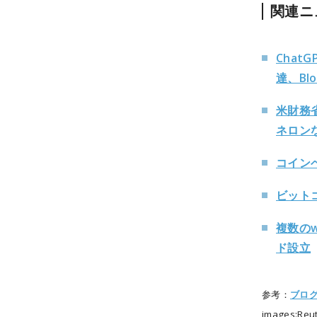
関連ニ
Chat
達、Blo
米財務
ネロン
コインベ
ビット
複数の
ド設立
参考：
ブロ
images:Reu