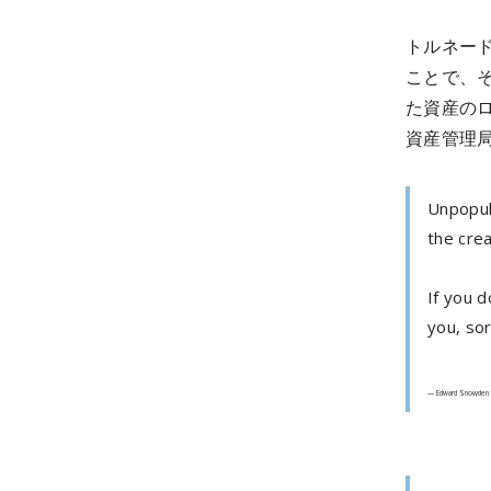
トルネー
ことで、
た資産のロ
資産管理局
Unpopula
the crea
If you d
you, sor
— Edward Snowden