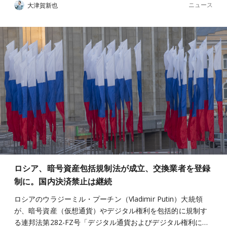
ニュース
大津賀新也
ロシア、暗号資産包括規制法が成立、交換業者を登録
制に。国内決済禁止は継続
ロシアのウラジーミル・プーチン（Vladimir Putin）大統領
が、暗号資産（仮想通貨）やデジタル権利を包括的に規制す
る連邦法第282-FZ号「デジタル通貨およびデジタル権利に…