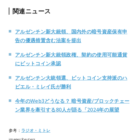
関連ニュース
アルゼンチン新大統領、国内外の暗号資産保有申
告の優遇措置含む法案を提出
アルゼンチン新大統領政権、契約の使用可能通貨
にビットコイン承認
アルゼンチン大統領選、ビットコイン支持派のハ
ビエル・ミレイ氏が勝利
今年のWeb3どうなる？ 暗号資産/ブロックチェー
ン業界を牽引する80人が語る「2024年の展望
参考：
ラジオ・ミトレ
images:Reuters