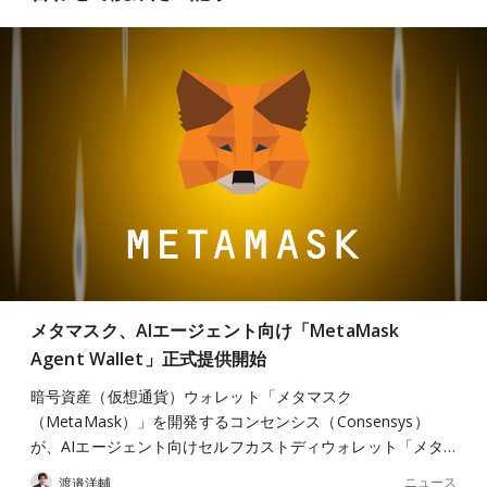
メタマスク、AIエージェント向け「MetaMask
Agent Wallet」正式提供開始
暗号資産（仮想通貨）ウォレット「メタマスク
（MetaMask）」を開発するコンセンシス（Consensys）
が、AIエージェント向けセルフカストディウォレット「メタ…
ニュース
渡邉洋輔