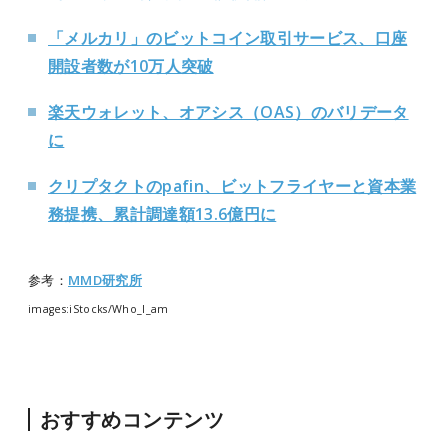
「メルカリ」のビットコイン取引サービス、口座
開設者数が10万人突破
楽天ウォレット、オアシス（OAS）のバリデータ
に
クリプタクトのpafin、ビットフライヤーと資本業
務提携、累計調達額13.6億円に
参考：
MMD研究所
images:iStocks/Who_I_am
おすすめコンテンツ