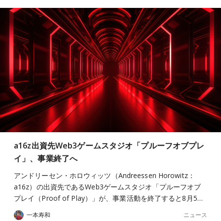
a16z出資先Web3ゲームスタジオ「プルーフオブプレ
イ」、事業終了へ
アンドリーセン・ホロウィッツ（Andreessen Horowitz：
a16z）の出資先であるWeb3ゲームスタジオ「プルーフオブ
プレイ（Proof of Play）」が、事業活動を終了すると8月5…
ニュース
一本寿和