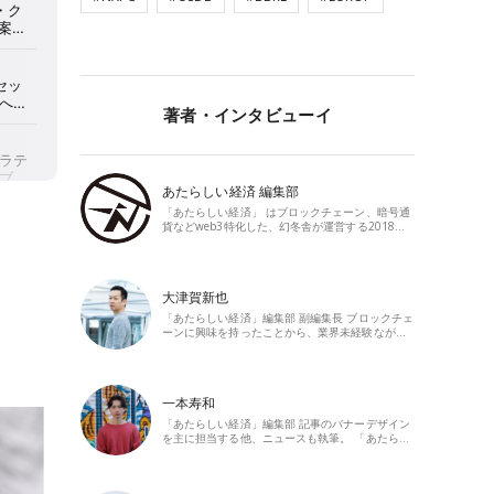
著者・インタビューイ
あたらしい経済 編集部
「あたらしい経済」 はブロックチェーン、暗号通
貨などweb3特化した、幻冬舎が運営する2018…
大津賀新也
「あたらしい経済」編集部 副編集長 ブロックチェ
ーンに興味を持ったことから、業界未経験なが…
一本寿和
「あたらしい経済」編集部 記事のバナーデザイン
を主に担当する他、ニュースも執筆。 「あたら…