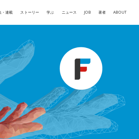
集・連載
ストーリー
学ぶ
ニュース
JOB
著者
ABOUT