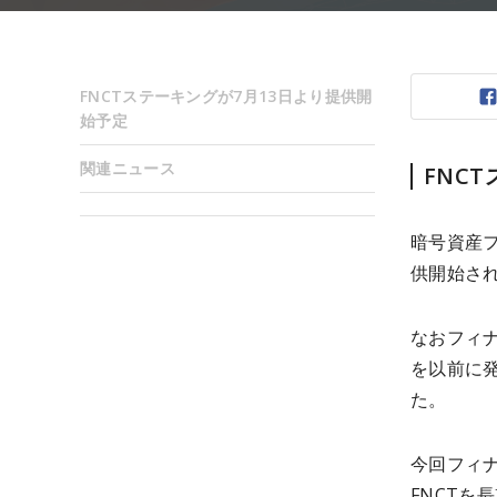
FNCTステーキングが7月13日より提供開
始予定
関連ニュース
FNC
暗号資産フ
供開始され
なおフィ
を以前に
た。
今回フィ
FNCT