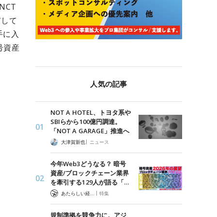
NCT
有して
手に入
号資産
人気の記事
NOT A HOTEL、トヨタ系や
SBIらから100億円調達。
「NOT A GARAGE」推進へ
|
大津賀新也
ニュース
今年Web3どうなる？ 暗号
資産/ブロックチェーン業界
を牽引する129人が語る「…
|
あたらしい経済 編集部
特集
規制準拠を競争力に。アジ