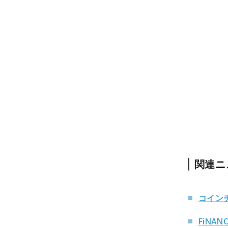
関連ニ
コイン
FiNA