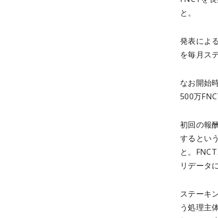
と。
発表によ
を毎月ス
なお開始時
500万F
初回の報
するとい
と。FN
リデータ
ステーキ
う処理主