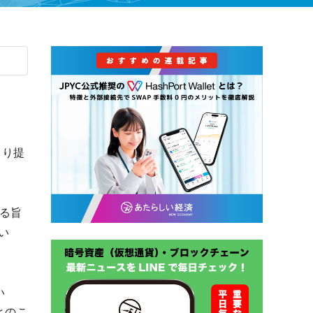
より提
る旨
い
い
とのこ