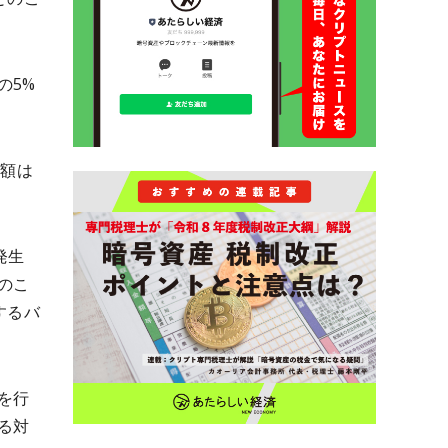
の5%
総額は
発生
のこ
するバ
を行
る対