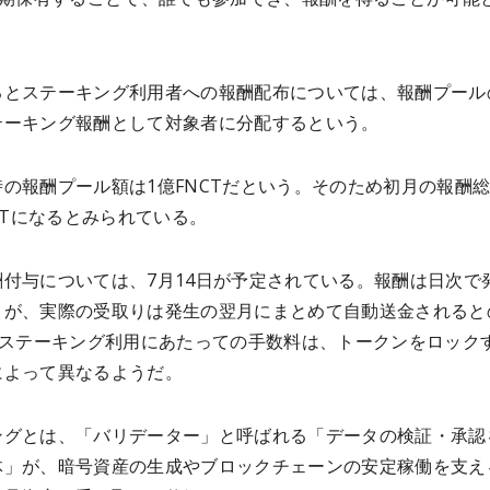
るとステーキング利用者への報酬配布については、報酬プール
テーキング報酬として対象者に分配するという。
の報酬プール額は1億FNCTだという。そのため初月の報酬
NCTになるとみられている。
酬付与については、7月14日が予定されている。報酬は日次で
うが、実際の受取りは発生の翌月にまとめて自動送金されると
CTステーキング利用にあたっての手数料は、トークンをロック
によって異なるようだ。
ングとは、「バリデーター」と呼ばれる「データの検証・承認
体」が、暗号資産の生成やブロックチェーンの安定稼働を支え