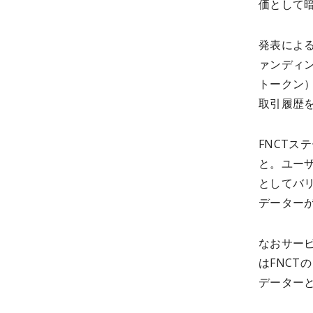
価として
発表によ
ァンディン
トークン
取引履歴
FNCT
と。ユー
としてバ
データー
なおサー
はFNC
データー