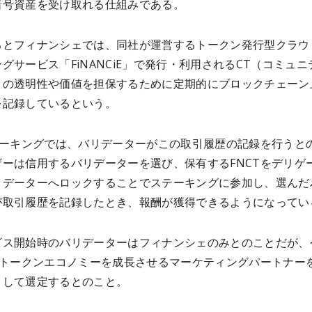
暗号資産を受け取れる仕組みである。
るとフィナンシェでは、同社が運営するトークン発行型クラウ
グサービス「FiNANCiE」で発行・利用されるCT（コミュニ
）の透明性や価値を担保するために定期的にブロックチェーン
を記録しているという。
ステーキングでは、バリデーターがこの取引履歴の記録を行うと
ザーは信用するバリデーターを選び、保有するFNCTをデリゲ
リデーターへロックすることでステーキングに参加し、選んだ
が取引履歴を記録したとき、報酬が獲得できるようになってい
ビス開始時のバリデーターはフィナンシェのみとのことだが、
Tのトークンエコノミーを成長させるマーケティングパートナー
として選定するとのこと。