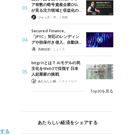
ア有数の暗号資産企業OSL
が見る注力領域と収益化の…
|
ジャック・デロン（Jack Derong）
特集
Secured Finance、
「JPYC」対応のレンディン
グや担保付き借入、自動決…
|
髙橋知里
ニュース
bitgritとは？ AIモデルの民
主化をWeb3で目指す 日本
人起業家の挑戦
|
あたらしい経済 編集部
ストーリー
Top30を見る
あたらしい経済をシェアする
与する