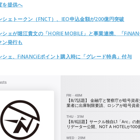
度を提供へ
シェトークン（FNCT）、IEO申込金額が200億円突破
シェが堀江貴文の「HORIE MOBILE」と事業連携、「FiNANC
クン発行も
ンシェ、FiNANCiEポイント購入時に「グレード特典」付与