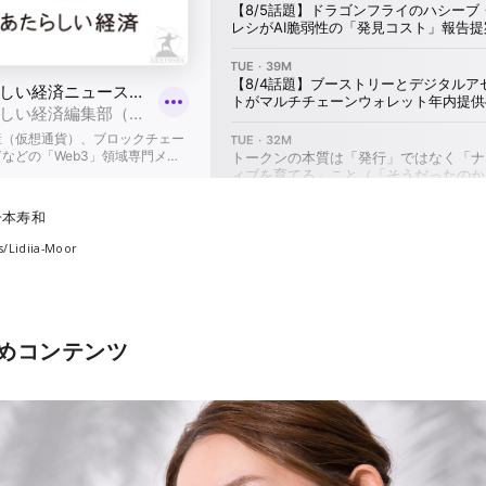
一本寿和
/Lidiia-Moor
めコンテンツ