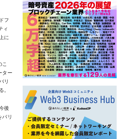
ドフ
ティ
上に
のこ
ーター
バリ
る。
今後
をバリ