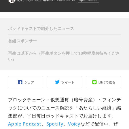
ポッドキャストで紹介したニュース
番組スポンサー
再生は以下から（再生ボタンを押して10秒程度お待ちくださ
い）
シェア
ツイート
LINEで送る
ブロックチェーン・仮想通貨（暗号資産）・フィンテ
ックについてのニュース解説を「あたらしい経済」編
集部が、平日毎日ポッドキャストでお届けします。
Apple Podcast
、
Spotify
、
Voicy
などで配信中。ぜ