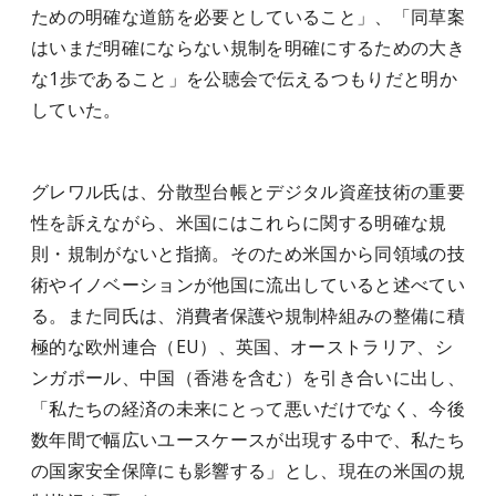
ための明確な道筋を必要としていること」、「同草案
はいまだ明確にならない規制を明確にするための大き
な1歩であること」を公聴会で伝えるつもりだと明か
してい
た
。
グレワル氏は、分散型台帳とデジタル資産技術の重要
性を訴えながら、米国にはこれらに関する明確な規
則・規制がないと指摘。そのため米国から同領域の技
術やイノベーションが他国に流出していると述べてい
る。また
同氏は
、消費者保護や規制枠組みの整備に積
極的な欧州連合（EU）、英国、オーストラリア、シ
ンガポール、中国（香港を含む）を引き合いに出し、
「私たちの経済の未来にとって悪いだけでなく、今後
数年間で幅広いユースケースが出現する中で、私たち
の国家安全保障にも影響する」とし、現在の米国の規