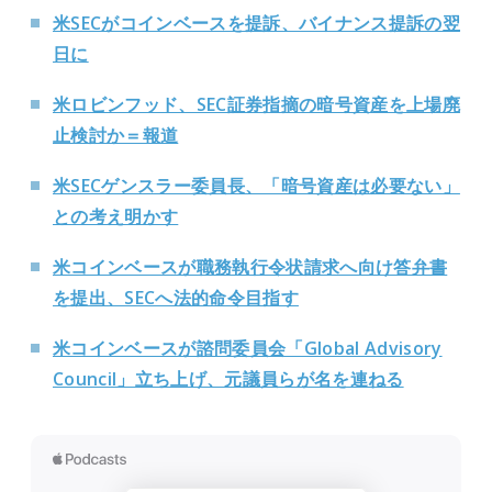
米SECがコインベースを提訴、バイナンス提訴の翌
日に
米ロビンフッド、SEC証券指摘の暗号資産を上場廃
止検討か＝報道
米SECゲンスラー委員長、「暗号資産は必要ない」
との考え明かす
米コインベースが職務執行令状請求へ向け答弁書
を提出、SECへ法的命令目指す
米コインベースが諮問委員会「Global Advisory
Council」立ち上げ、元議員らが名を連ねる