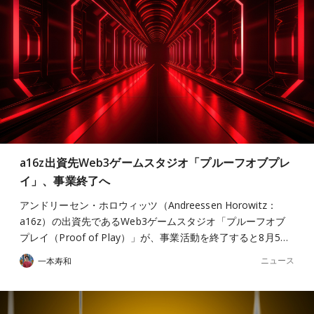
a16z出資先Web3ゲームスタジオ「プルーフオブプレ
イ」、事業終了へ
アンドリーセン・ホロウィッツ（Andreessen Horowitz：
a16z）の出資先であるWeb3ゲームスタジオ「プルーフオブ
プレイ（Proof of Play）」が、事業活動を終了すると8月5…
ニュース
一本寿和