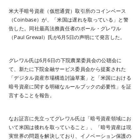
米大手暗号資産（仮想通貨）取引所のコインベース
（Coinbase）が、「米国は遅れを取っている」と警
告した。同社最高法務責任者のポール・グレワル
（Paul Grewal）氏が6月5日の声明にて発言した。
グレワル氏は6月6日の下院農業委員会の公聴会に
て、新たに
下院金融サービス委員会から
提案された
「デジタル資産市場構造討論草案」と「米国における
暗号資産に関する明確なルールブックの必要性」を証
言することを報告。
なお
証言に先立って
グレワル氏は
「暗号資産領域にお
いて米国は後れを取っていること」、「暗号資産は現
実世界の問題を解決しており、イノベーション保護の