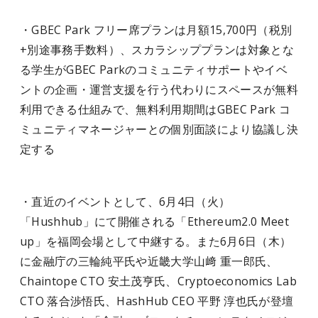
・GBEC Park フリー席プランは月額15,700円（税別
+別途事務手数料）、スカラシッププランは対象とな
る学生がGBEC Parkのコミュニティサポートやイベ
ントの企画・運営支援を行う代わりにスペースが無料
利用できる仕組みで、無料利用期間はGBEC Park コ
ミュニティマネージャーとの個別面談により協議し決
定する
・直近のイベントとして、6月4日（火）
「Hushhub」にて開催される「Ethereum2.0 Meet
up」を福岡会場として中継する。また6月6日（木）
に金融庁の三輪純平氏や近畿大学山﨑 重一郎氏、
Chaintope CTO 安土茂亨氏、Cryptoeconomics Lab
CTO 落合渉悟氏、HashHub CEO 平野 淳也氏が登壇