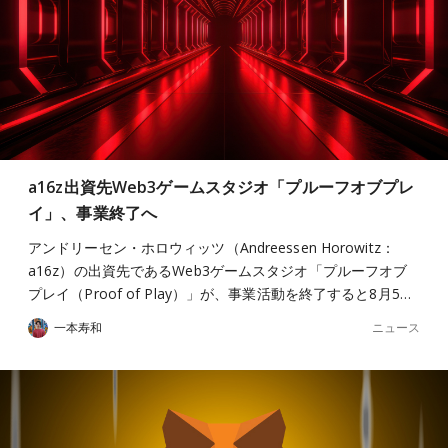
a16z出資先Web3ゲームスタジオ「プルーフオブプレ
イ」、事業終了へ
アンドリーセン・ホロウィッツ（Andreessen Horowitz：
a16z）の出資先であるWeb3ゲームスタジオ「プルーフオブ
プレイ（Proof of Play）」が、事業活動を終了すると8月5…
ニュース
一本寿和