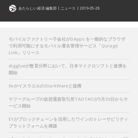
あたらしい経済 編集部
ニュース
2019-05-28
モバイルファクトリー子会社がDApps を一般的なブラウザ
で利用可能にするモバイル署名管理サービス「Quragé
Link」リリース
digglueが教育分野において、日本マイクロソフトと連携を
開始
0xがイスラエルのStarkWareと提携
ヤフーグループの仮想通貨取引所TAOTAOが5月30日からサ
ービス開始
EYがブロックチェーンを活用したワインのトレーサビリティ
プラットフォームを構築