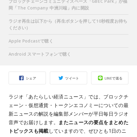
ブロックチェーンコミュニティスペース「GBEC Park」が福
岡「The Company 中洲川端」内に開設
ラジオ再生は以下から（再生ボタンを押して10秒程度お待ち
ください）
Apple Podcastで聴く
Android スマートフォンで聴く
シェア
ツイート
LINEで送る
ラジオ「あたらしい経済ニュース」では、ブロックチ
ェーン・仮想通貨・トークンエコノミーについての最
新ニュースの解説を編集部メンバーが平日毎日ラジオ
音声でお届けします。
またニュースの要点をまとめた
トピックスも掲載
していますので、ぜひとも1日のニ