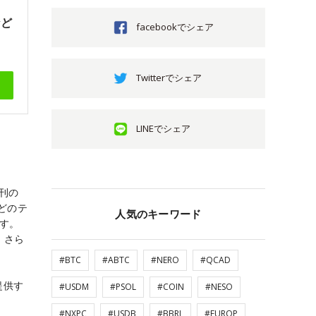
など
facebookでシェア
Twitterでシェア
LINEでシェア
創刊の
どのテ
人気のキーワード
ます。
。さら
#BTC
#ABTC
#NERO
#QCAD
提供す
#USDM
#PSOL
#COIN
#NESO
#NXPC
#USDB
#BBRL
#EUROP