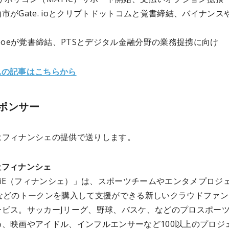
市がGate. ioとクリプトドットコムと覚書締結、バイナンスや
Cboeが覚書締結、PTSとデジタル金融分野の業務提携に向け
れの記事はこちらから
ポンサー
はフィナンシェ
の提供で送りします。
社フィナンシェ
NCiE（フィナンシェ）」は、スポーツチームやエンタメプロジ
Oなどのトークンを購入して支援ができる新しいクラウドファン
ービス。サッカーJリーグ、野球、バスケ、などのプロスポー
め、映画やアイドル、インフルエンサーなど100以上のプロジ