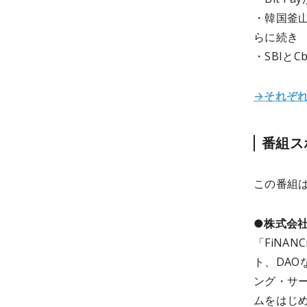
・韓国釜山
らに続き
・SBIと
→それぞ
番組ス
この番組
●株式会
「FiNA
ト、DA
ング・サ
ムをはじ