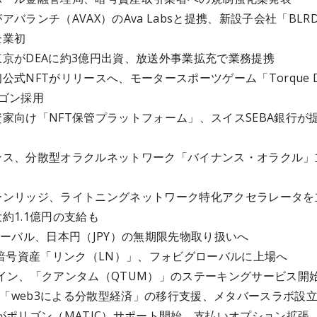
アバランチ（AVAX）のAva Labsと提携、新設子会社「BLR
企業初
京がDEAに約3億円出資、放送外事業拡充で業務提携
公式NFTがリリースへ、モータースポーツゲーム「Torque Dr
ゴン採用
家向け「NFT保管プラットフォーム」、スイスSEBA銀行が
ンス、分散型オラクルネットワーク「バイナンス・オラクル」
ーンリッジ、ライトニングネットワーク特化アクセラレータを
約1.1億円の支給も
ローバル、日本円（JPY）の無期限先物取り扱いへ
の暗号資産「リンク（LN）」、フォビグローバルに上場へ
コイン、「クアンタム（QTUM）」のステーキングサービス開
Sが「web3による分散型経済」の移行支援、メタバースラボ設
Payがポリゴン（MATIC）サポート開始、支払いオプション拡張