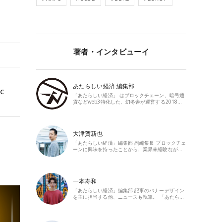
著者・インタビューイ
あたらしい経済 編集部
C
「あたらしい経済」 はブロックチェーン、暗号通
貨などweb3特化した、幻冬舎が運営する2018…
大津賀新也
「あたらしい経済」編集部 副編集長 ブロックチェ
ーンに興味を持ったことから、業界未経験なが…
一本寿和
「あたらしい経済」編集部 記事のバナーデザイン
を主に担当する他、ニュースも執筆。 「あたら…