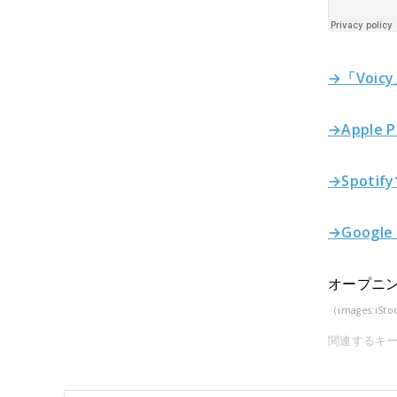
→「Voic
→Apple 
→Spoti
→Google
オープニン
（images:iStoc
関連するキ