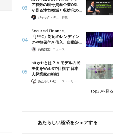
ア有数の暗号資産企業OSL
が見る注力領域と収益化の…
|
ジャック・デロン（Jack Derong）
特集
Secured Finance、
「JPYC」対応のレンディン
グや担保付き借入、自動決…
|
髙橋知里
ニュース
bitgritとは？ AIモデルの民
主化をWeb3で目指す 日本
人起業家の挑戦
|
あたらしい経済 編集部
ストーリー
Top30を見る
あたらしい経済をシェアする