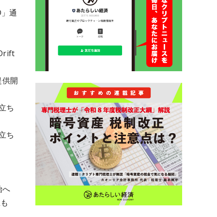
D」通
ift
提供開
立ち
立ち
始へ
立も