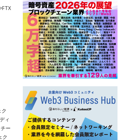
FTX
ェク
ディ
ツチー
ェク