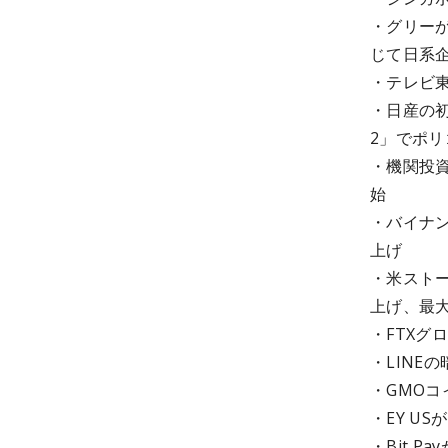
・グリーが
じて日系
・テレビ東
・日産の初
2」でポリ
・機関投資
始
・バイナ
上げ
・米スト
上げ、最大
・FTXグ
・LINE
・GMO
・EY U
・Bit 