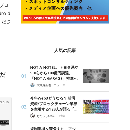
プロ
oid
くださ
人気の記事
NOT A HOTEL、トヨタ系や
SBIらから100億円調達。
くだ
「NOT A GARAGE」推進へ
|
大津賀新也
ニュース
今年Web3どうなる？ 暗号
資産/ブロックチェーン業界
を牽引する129人が語る「…
|
あたらしい経済 編集部
特集
規制準拠を競争力に。アジ