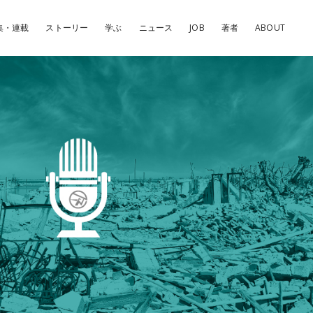
集・連載
ストーリー
学ぶ
ニュース
JOB
著者
ABOUT