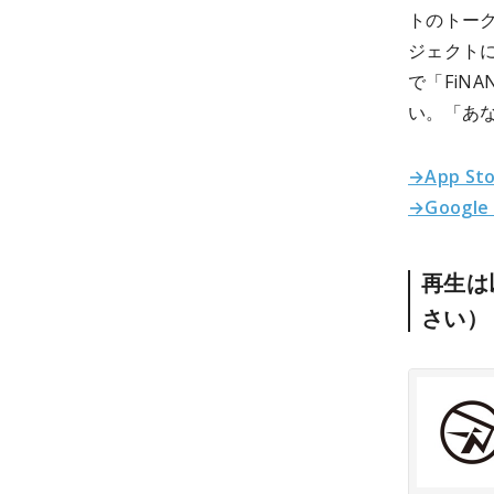
トのトー
ジェクトに
で「FiN
い。「あな
→App St
→Google
再生は
さい）