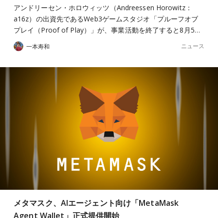
アンドリーセン・ホロウィッツ（Andreessen Horowitz：
a16z）の出資先であるWeb3ゲームスタジオ「プルーフオブ
プレイ（Proof of Play）」が、事業活動を終了すると8月5…
ニュース
一本寿和
メタマスク、AIエージェント向け「MetaMask
Agent Wallet」正式提供開始