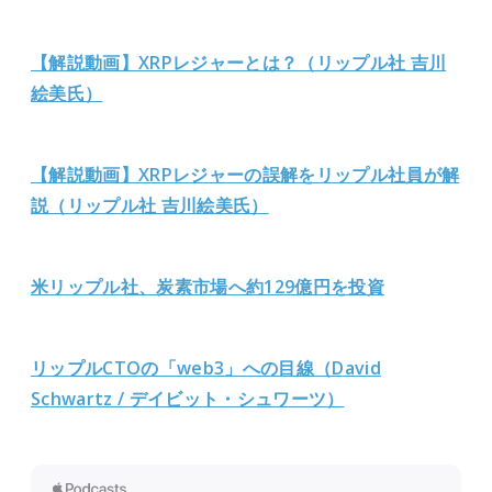
【解説動画】XRPレジャーとは？（リップル社 吉川
絵美氏）
【解説動画】XRPレジャーの誤解をリップル社員が解
説（リップル社 吉川絵美氏）
米リップル社、炭素市場へ約129億円を投資
リップルCTOの「web3」への目線（David
Sc
hwartz / デイビット・シュワーツ）