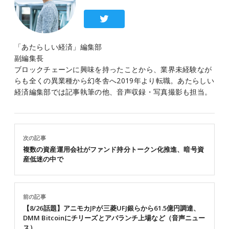
「あたらしい経済」編集部
副編集長
ブロックチェーンに興味を持ったことから、業界未経験なが
らも全くの異業種から幻冬舎へ2019年より転職。あたらしい
経済編集部では記事執筆の他、音声収録・写真撮影も担当。
次の記事
複数の資産運用会社がファンド持分トークン化推進、暗号資
産低迷の中で
前の記事
【8/26話題】アニモカJPが三菱UFJ銀らから61.5億円調達、
DMM Bitcoinにチリーズとアバランチ上場など（音声ニュー
ス）