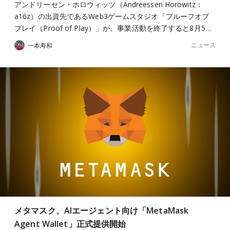
アンドリーセン・ホロウィッツ（Andreessen Horowitz：
a16z）の出資先であるWeb3ゲームスタジオ「プルーフオブ
プレイ（Proof of Play）」が、事業活動を終了すると8月5…
ニュース
一本寿和
メタマスク、AIエージェント向け「MetaMask
Agent Wallet」正式提供開始