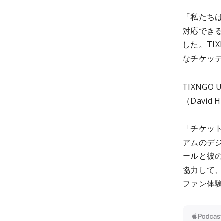
「私たち
対応でき
した。TI
なチケッ
TIXNG
（Davi
「チケッ
アムのデ
ールと彼
協力して
ファン体