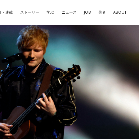
集・連載
ストーリー
学ぶ
ニュース
JOB
著者
ABOUT