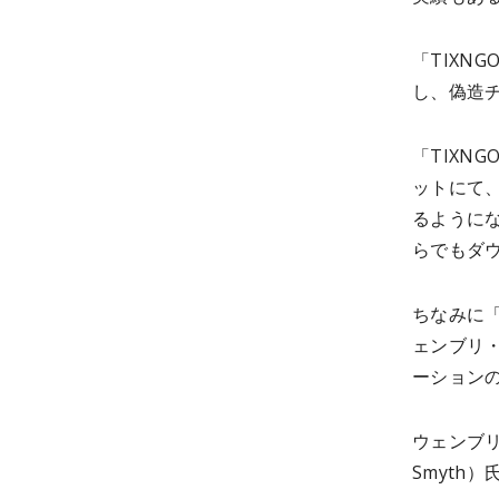
「TIXN
し、偽造
「TIXN
ットにて
るように
らでもダ
ちなみに
ェンブリ
ーション
ウェンブリ
Smyth