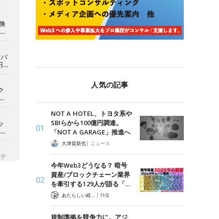
人気の記事
NOT A HOTEL、トヨタ系や
SBIらから100億円調達。
「NOT A GARAGE」推進へ
|
大津賀新也
ニュース
今年Web3どうなる？ 暗号
資産/ブロックチェーン業界
を牽引する129人が語る「…
|
あたらしい経済 編集部
特集
規制準拠を競争力に。アジ