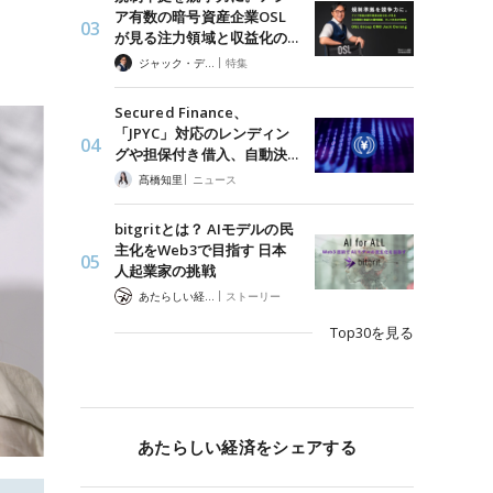
ア有数の暗号資産企業OSL
が見る注力領域と収益化の…
|
ジャック・デロン（Jack Derong）
特集
Secured Finance、
「JPYC」対応のレンディン
グや担保付き借入、自動決…
|
髙橋知里
ニュース
bitgritとは？ AIモデルの民
主化をWeb3で目指す 日本
人起業家の挑戦
|
あたらしい経済 編集部
ストーリー
Top30を見る
あたらしい経済をシェアする