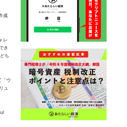
作成
ォレ
でき
dどち
て「ウ
リュ
l