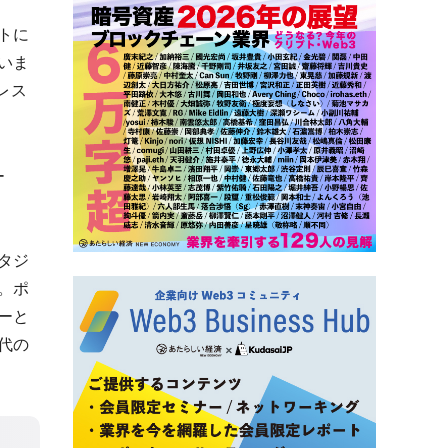
トに
いま
レス
ー
タジ
。ポ
ーと
代の