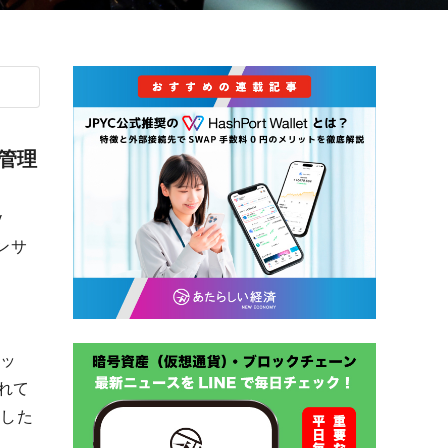
管理
y
コンサ
タッ
れて
功した