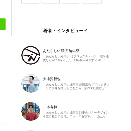
著者・インタビューイ
あたらしい経済 編集部
「あたらしい経済」 はブロックチェーン、暗号通
貨などweb3特化した、幻冬舎が運営する2018…
大津賀新也
「あたらしい経済」編集部 副編集長 ブロックチェ
ーンに興味を持ったことから、業界未経験なが…
一本寿和
「あたらしい経済」編集部 記事のバナーデザイン
を主に担当する他、ニュースも執筆。 「あたら…