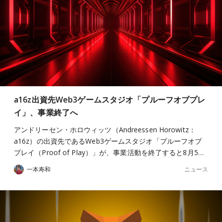
a16z出資先Web3ゲームスタジオ「プルーフオブプレ
イ」、事業終了へ
アンドリーセン・ホロウィッツ（Andreessen Horowitz：
a16z）の出資先であるWeb3ゲームスタジオ「プルーフオブ
プレイ（Proof of Play）」が、事業活動を終了すると8月5…
ニュース
一本寿和