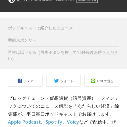
ポッドキャストで紹介したニュース
番組スポンサー
再生は以下から（再生ボタンを押して10秒程度お待ちくださ
い）
シェア
ツイート
LINEで送る
ブロックチェーン・仮想通貨（暗号資産）・フィンテ
ックについてのニュース解説を「あたらしい経済」編
集部が、平日毎日ポッドキャストでお届けします。
Apple Podcast
、
Spotify
、
Voicy
などで配信中。ぜ