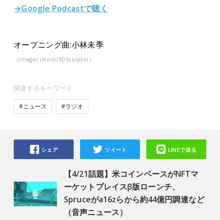
→Google Podcastで聴く
オープニング曲:小林未季
（images:iStock/3DSculptor）
関連するキーワード
#ニュース
#ラジオ
シェア
ツイート
LINEで送る
【4/21話題】米コインベースがNFTマ
ーケットプレイスβ版ローンチ、
Spruceがa16zらから約44億円調達など
（音声ニュース）