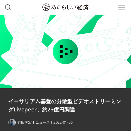
イーサリアム基盤の分散型ビデオストリーミン
グLivepeer、約23億円調達
竹田匡宏
ニュース
2022-01-06