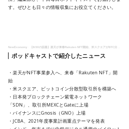
す。ぜひとも日々の情報収集にお役立てください。
NewEconomy
·
【8/30の話題】楽天が来春Rakuten NFT開始、米スクエアがBTC分散型取引所を構築へなど（音声ニュース）
ポッドキャストで紹介したニュース
・楽天がNFT事業参入へ、来春「Rakuten NFT」開
始
・米スクエア、ビットコイン分散型取引所を構築へ
・日本発ブロックチェーン紫電ネットワーク
「SDN」、取引所MEXCとGateに上場
・バイナンスにGnosis（GNO）上場
・JCBA、2021年度事業計画重点テーマを発表