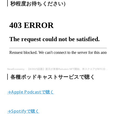
秒程度お待ちください）
NewEconomy
·
【8/30の話題】楽天が来春Rakuten NFT開始、米スクエアがBTC分散型取引所を構築へなど（音声ニュース）
各種ポッドキャストサービスで聴く
→Apple Podcastで聴く
→Spotifyで聴く