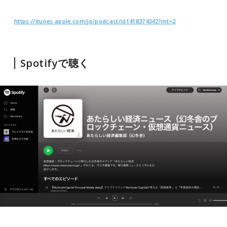
https://itunes.apple.com/jp/podcast/id1418374342?mt=2
Spotifyで聴く